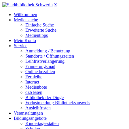
X
Willkommen
Mediensuche
Einfache Suche
Erweiterte Suche
Medientipps
Mein Konto
Service
Anmeldung / Benutzung
Standorte / Öffnungszeiten
Leihfristverlängerung
Erinnerungsmail
Online bezahlen
Fernleihe
Internet
Medienbote
dzb lesen
Bibliothek der Dinge
Verlustmeldung Bibliotheksausweis
Ausleihfristen
Veranstaltungen
Bildungsangebote
Kindertagesstätten
Schulen