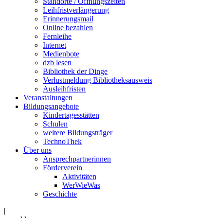
Standorte / Öffnungszeiten
Leihfristverlängerung
Erinnerungsmail
Online bezahlen
Fernleihe
Internet
Medienbote
dzb lesen
Bibliothek der Dinge
Verlustmeldung Bibliotheksausweis
Ausleihfristen
Veranstaltungen
Bildungsangebote
Kindertagesstätten
Schulen
weitere Bildungsträger
TechnoThek
Über uns
Ansprechpartnerinnen
Förderverein
Aktivitäten
WerWieWas
Geschichte
|