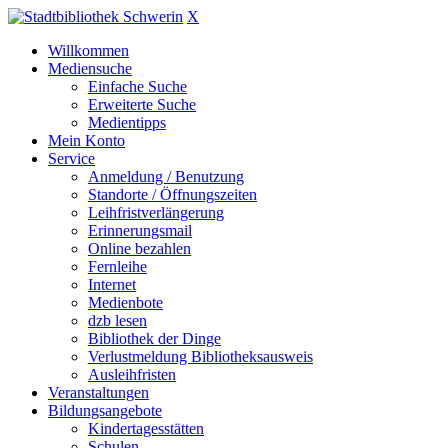
X
Willkommen
Mediensuche
Einfache Suche
Erweiterte Suche
Medientipps
Mein Konto
Service
Anmeldung / Benutzung
Standorte / Öffnungszeiten
Leihfristverlängerung
Erinnerungsmail
Online bezahlen
Fernleihe
Internet
Medienbote
dzb lesen
Bibliothek der Dinge
Verlustmeldung Bibliotheksausweis
Ausleihfristen
Veranstaltungen
Bildungsangebote
Kindertagesstätten
Schulen