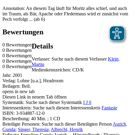
Annotation: An diesem Tag läuft für Moritz alles schief, und auch
im Traum, als Bär, Apache oder Fledermaus wird er zunächst vom
Pech verfolgt ... (ab 6)
Bewertungen
0 Bewertungen
Details
0 Bewertungen
0 Bewertungen
Verfasser:
Suche nach diesem Verfasser
Klein,
0 Bewertungen
Martin
0 Bewertungen
Medienkennzeichen:
CD/K
Jahr:
2001
Verlag:
Lohne [u.a.], Headroom
Beilagen:
Beil.
opens in new tab
Diesen Link in neuem Tab öffnen
Systematik:
Suche nach dieser Systematik
I J 0
Interessenkreis:
Suche nach diesem Interessenskreis
Fantasie
ISBN:
3-934887-12-0
Beschreibung:
40 Min. ; 1 CD
Beteiligte Personen:
Suche nach dieser Beteiligten Person
Aurich,
Gunda
;
Singer, Theresia
;
Albrecht, Henrik
Fußnote:
Sprecher: Gunda Aurich ... Hörspielbearb.: Theresia