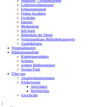
Standorte / Öffnungszeiten
Leihfristverlängerung
Erinnerungsmail
Online bezahlen
Fernleihe
Internet
Medienbote
dzb lesen
Bibliothek der Dinge
Verlustmeldung Bibliotheksausweis
Ausleihfristen
Veranstaltungen
Bildungsangebote
Kindertagesstätten
Schulen
weitere Bildungsträger
TechnoThek
Über uns
Ansprechpartnerinnen
Förderverein
Aktivitäten
WerWieWas
Geschichte
|