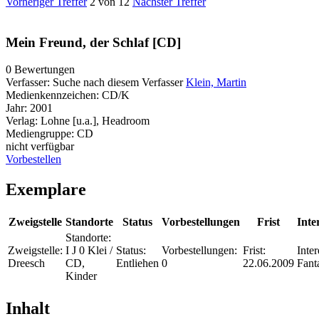
Vorheriger Treffer
2 von 12
Nächster Treffer
Mein Freund, der Schlaf [CD]
0 Bewertungen
Verfasser:
Suche nach diesem Verfasser
Klein, Martin
Medienkennzeichen:
CD/K
Jahr:
2001
Verlag:
Lohne [u.a.], Headroom
Mediengruppe:
CD
nicht verfügbar
Vorbestellen
Exemplare
Zweigstelle
Standorte
Status
Vorbestellungen
Frist
Inte
Standorte:
Zweigstelle:
I J 0 Klei /
Status:
Vorbestellungen:
Frist:
Inter
Dreesch
CD,
Entliehen
0
22.06.2009
Fant
Kinder
Inhalt