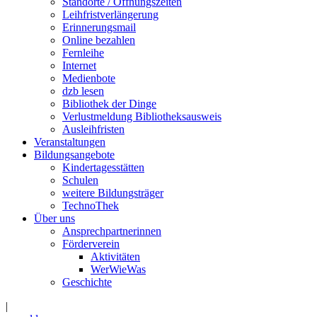
Standorte / Öffnungszeiten
Leihfristverlängerung
Erinnerungsmail
Online bezahlen
Fernleihe
Internet
Medienbote
dzb lesen
Bibliothek der Dinge
Verlustmeldung Bibliotheksausweis
Ausleihfristen
Veranstaltungen
Bildungsangebote
Kindertagesstätten
Schulen
weitere Bildungsträger
TechnoThek
Über uns
Ansprechpartnerinnen
Förderverein
Aktivitäten
WerWieWas
Geschichte
|