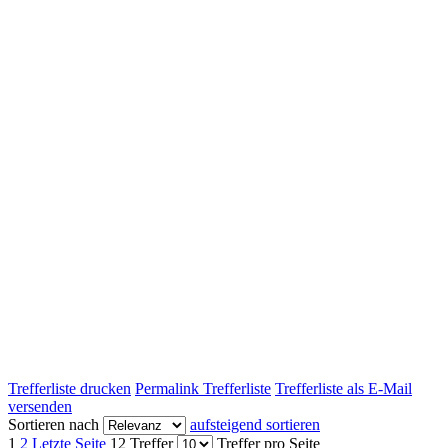
Trefferliste drucken
Permalink Trefferliste
Trefferliste als E-Mail
versenden
Sortieren nach
aufsteigend sortieren
1
2
Letzte Seite
12 Treffer
Treffer pro Seite