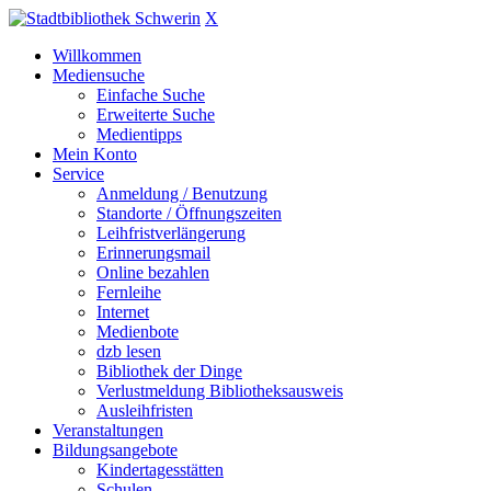
X
Willkommen
Mediensuche
Einfache Suche
Erweiterte Suche
Medientipps
Mein Konto
Service
Anmeldung / Benutzung
Standorte / Öffnungszeiten
Leihfristverlängerung
Erinnerungsmail
Online bezahlen
Fernleihe
Internet
Medienbote
dzb lesen
Bibliothek der Dinge
Verlustmeldung Bibliotheksausweis
Ausleihfristen
Veranstaltungen
Bildungsangebote
Kindertagesstätten
Schulen