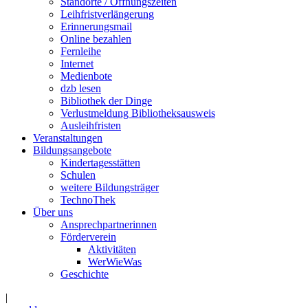
Standorte / Öffnungszeiten
Leihfristverlängerung
Erinnerungsmail
Online bezahlen
Fernleihe
Internet
Medienbote
dzb lesen
Bibliothek der Dinge
Verlustmeldung Bibliotheksausweis
Ausleihfristen
Veranstaltungen
Bildungsangebote
Kindertagesstätten
Schulen
weitere Bildungsträger
TechnoThek
Über uns
Ansprechpartnerinnen
Förderverein
Aktivitäten
WerWieWas
Geschichte
|