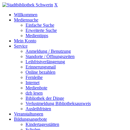
X
Willkommen
Mediensuche
Einfache Suche
Erweiterte Suche
Medientipps
Mein Konto
Service
Anmeldung / Benutzung
Standorte / Öffnungszeiten
Leihfristverlängerung
Erinnerungsmail
Online bezahlen
Fernleihe
Internet
Medienbote
dzb lesen
Bibliothek der Dinge
Verlustmeldung Bibliotheksausweis
Ausleihfristen
Veranstaltungen
Bildungsangebote
Kindertagesstätten
Schulen