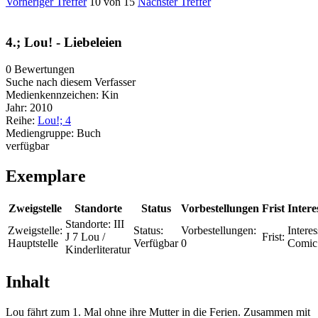
Vorheriger Treffer
10 von 15
Nächster Treffer
4.; Lou! - Liebeleien
0 Bewertungen
Suche nach diesem Verfasser
Medienkennzeichen:
Kin
Jahr:
2010
Reihe:
Lou!; 4
Mediengruppe:
Buch
verfügbar
Exemplare
Zweigstelle
Standorte
Status
Vorbestellungen
Frist
Intere
Standorte:
III
Zweigstelle:
Status:
Vorbestellungen:
Interes
J 7 Lou /
Frist:
Hauptstelle
Verfügbar
0
Comic
Kinderliteratur
Inhalt
Lou fährt zum 1. Mal ohne ihre Mutter in die Ferien. Zusammen mit