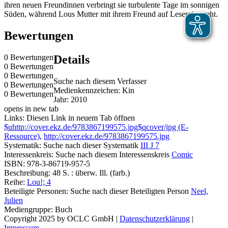
ihren neuen Freundinnen verbringt sie turbulente Tage im sonnigen
Süden, während Lous Mutter mit ihrem Freund auf Lesereise geht.
Bewertungen
0 Bewertungen
Details
0 Bewertungen
0 Bewertungen
Suche nach diesem Verfasser
0 Bewertungen
Medienkennzeichen:
Kin
0 Bewertungen
Jahr:
2010
opens in new tab
Links:
Diesen Link in neuem Tab öffnen
$uhttp://cover.ekz.de/9783867199575.jpg$qcover/jpg (E-
Ressource)
,
http://cover.ekz.de/9783867199575.jpg
Systematik:
Suche nach dieser Systematik
III J 7
Interessenkreis:
Suche nach diesem Interessenskreis
Comic
ISBN:
978-3-86719-957-5
Beschreibung:
48 S. : überw. Ill. (farb.)
Reihe:
Lou!; 4
Beteiligte Personen:
Suche nach dieser Beteiligten Person
Neel,
Julien
Mediengruppe:
Buch
Copyright 2025 by OCLC GmbH
|
Datenschutzerklärung
|
Impressum