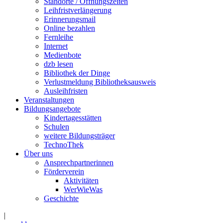
Standorte / Öffnungszeiten
Leihfristverlängerung
Erinnerungsmail
Online bezahlen
Fernleihe
Internet
Medienbote
dzb lesen
Bibliothek der Dinge
Verlustmeldung Bibliotheksausweis
Ausleihfristen
Veranstaltungen
Bildungsangebote
Kindertagesstätten
Schulen
weitere Bildungsträger
TechnoThek
Über uns
Ansprechpartnerinnen
Förderverein
Aktivitäten
WerWieWas
Geschichte
|