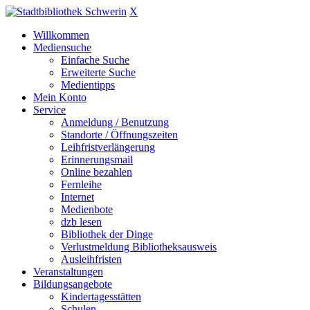
X
Willkommen
Mediensuche
Einfache Suche
Erweiterte Suche
Medientipps
Mein Konto
Service
Anmeldung / Benutzung
Standorte / Öffnungszeiten
Leihfristverlängerung
Erinnerungsmail
Online bezahlen
Fernleihe
Internet
Medienbote
dzb lesen
Bibliothek der Dinge
Verlustmeldung Bibliotheksausweis
Ausleihfristen
Veranstaltungen
Bildungsangebote
Kindertagesstätten
Schulen