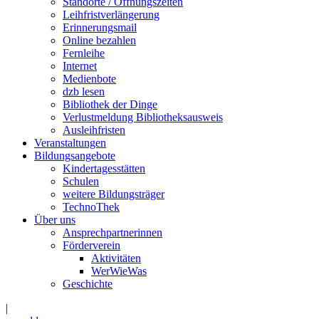
Standorte / Öffnungszeiten
Leihfristverlängerung
Erinnerungsmail
Online bezahlen
Fernleihe
Internet
Medienbote
dzb lesen
Bibliothek der Dinge
Verlustmeldung Bibliotheksausweis
Ausleihfristen
Veranstaltungen
Bildungsangebote
Kindertagesstätten
Schulen
weitere Bildungsträger
TechnoThek
Über uns
Ansprechpartnerinnen
Förderverein
Aktivitäten
WerWieWas
Geschichte
|