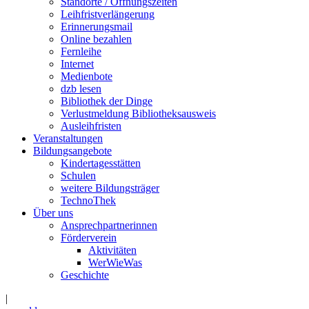
Standorte / Öffnungszeiten
Leihfristverlängerung
Erinnerungsmail
Online bezahlen
Fernleihe
Internet
Medienbote
dzb lesen
Bibliothek der Dinge
Verlustmeldung Bibliotheksausweis
Ausleihfristen
Veranstaltungen
Bildungsangebote
Kindertagesstätten
Schulen
weitere Bildungsträger
TechnoThek
Über uns
Ansprechpartnerinnen
Förderverein
Aktivitäten
WerWieWas
Geschichte
|