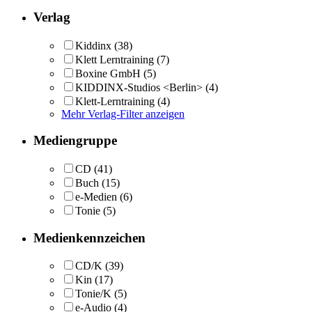
Verlag
Kiddinx
(38)
Klett Lerntraining
(7)
Boxine GmbH
(5)
KIDDINX-Studios <Berlin>
(4)
Klett-Lerntraining
(4)
Mehr Verlag-Filter anzeigen
Mediengruppe
CD
(41)
Buch
(15)
e-Medien
(6)
Tonie
(5)
Medienkennzeichen
CD/K
(39)
Kin
(17)
Tonie/K
(5)
e-Audio
(4)