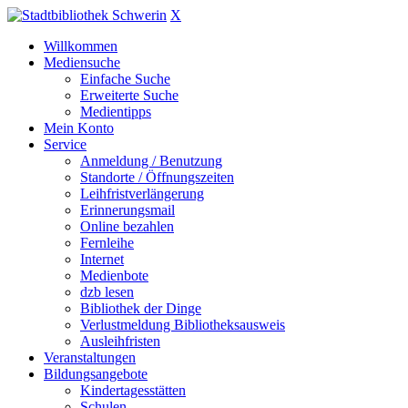
X
Willkommen
Mediensuche
Einfache Suche
Erweiterte Suche
Medientipps
Mein Konto
Service
Anmeldung / Benutzung
Standorte / Öffnungszeiten
Leihfristverlängerung
Erinnerungsmail
Online bezahlen
Fernleihe
Internet
Medienbote
dzb lesen
Bibliothek der Dinge
Verlustmeldung Bibliotheksausweis
Ausleihfristen
Veranstaltungen
Bildungsangebote
Kindertagesstätten
Schulen