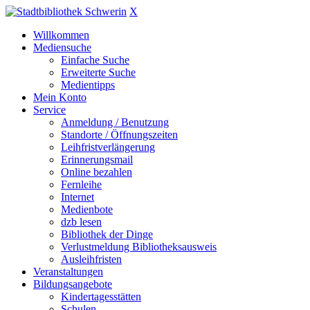
X
Willkommen
Mediensuche
Einfache Suche
Erweiterte Suche
Medientipps
Mein Konto
Service
Anmeldung / Benutzung
Standorte / Öffnungszeiten
Leihfristverlängerung
Erinnerungsmail
Online bezahlen
Fernleihe
Internet
Medienbote
dzb lesen
Bibliothek der Dinge
Verlustmeldung Bibliotheksausweis
Ausleihfristen
Veranstaltungen
Bildungsangebote
Kindertagesstätten
Schulen