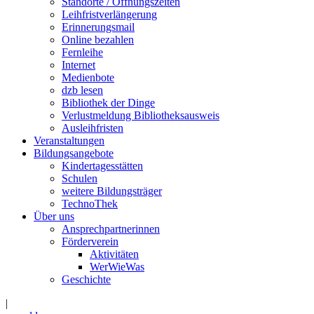
Standorte / Öffnungszeiten
Leihfristverlängerung
Erinnerungsmail
Online bezahlen
Fernleihe
Internet
Medienbote
dzb lesen
Bibliothek der Dinge
Verlustmeldung Bibliotheksausweis
Ausleihfristen
Veranstaltungen
Bildungsangebote
Kindertagesstätten
Schulen
weitere Bildungsträger
TechnoThek
Über uns
Ansprechpartnerinnen
Förderverein
Aktivitäten
WerWieWas
Geschichte
|