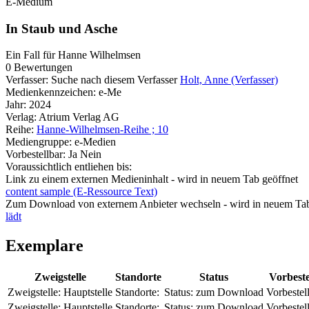
E-Medium
In Staub und Asche
Ein Fall für Hanne Wilhelmsen
0 Bewertungen
Verfasser:
Suche nach diesem Verfasser
Holt, Anne (Verfasser)
Medienkennzeichen:
e-Me
Jahr:
2024
Verlag:
Atrium Verlag AG
Reihe:
Hanne-Wilhelmsen-Reihe ; 10
Mediengruppe:
e-Medien
Vorbestellbar:
Ja
Nein
Voraussichtlich entliehen bis:
Link zu einem externen Medieninhalt - wird in neuem Tab geöffnet
content sample (E-Ressource Text)
Zum Download von externem Anbieter wechseln - wird in neuem Tab
lädt
Exemplare
Zweigstelle
Standorte
Status
Vorbest
Zweigstelle:
Hauptstelle
Standorte:
Status:
zum Download
Vorbestel
Zweigstelle:
Hauptstelle
Standorte:
Status:
zum Download
Vorbestel