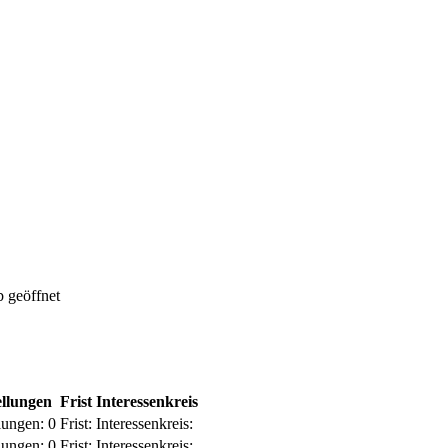
 geöffnet
ellungen
Frist
Interessenkreis
lungen:
0
Frist:
Interessenkreis:
lungen:
0
Frist:
Interessenkreis: