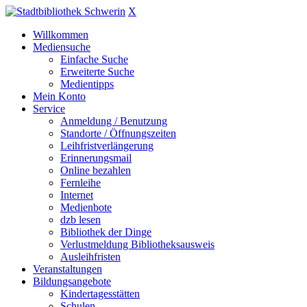
X
Willkommen
Mediensuche
Einfache Suche
Erweiterte Suche
Medientipps
Mein Konto
Service
Anmeldung / Benutzung
Standorte / Öffnungszeiten
Leihfristverlängerung
Erinnerungsmail
Online bezahlen
Fernleihe
Internet
Medienbote
dzb lesen
Bibliothek der Dinge
Verlustmeldung Bibliotheksausweis
Ausleihfristen
Veranstaltungen
Bildungsangebote
Kindertagesstätten
Schulen