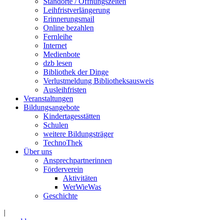
Standorte / Öffnungszeiten
Leihfristverlängerung
Erinnerungsmail
Online bezahlen
Fernleihe
Internet
Medienbote
dzb lesen
Bibliothek der Dinge
Verlustmeldung Bibliotheksausweis
Ausleihfristen
Veranstaltungen
Bildungsangebote
Kindertagesstätten
Schulen
weitere Bildungsträger
TechnoThek
Über uns
Ansprechpartnerinnen
Förderverein
Aktivitäten
WerWieWas
Geschichte
|