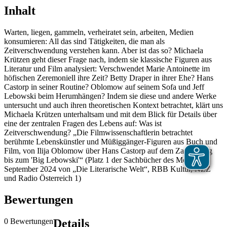
Inhalt
Warten, liegen, gammeln, verheiratet sein, arbeiten, Medien
konsumieren: All das sind Tätigkeiten, die man als
Zeitverschwendung verstehen kann. Aber ist das so? Michaela
Krützen geht dieser Frage nach, indem sie klassische Figuren aus
Literatur und Film analysiert: Verschwendet Marie Antoinette im
höfischen Zeremoniell ihre Zeit? Betty Draper in ihrer Ehe? Hans
Castorp in seiner Routine? Oblomow auf seinem Sofa und Jeff
Lebowski beim Herumhängen? Indem sie diese und andere Werke
untersucht und auch ihren theoretischen Kontext betrachtet, klärt uns
Michaela Krützen unterhaltsam und mit dem Blick für Details über
eine der zentralen Fragen des Lebens auf: Was ist
Zeitverschwendung? „Die Filmwissenschaftlerin betrachtet
berühmte Lebenskünstler und Müßiggänger-Figuren aus Buch und
Film, von Ilija Oblomow über Hans Castorp auf dem Zauberberg
bis zum 'Big Lebowski'“ (Platz 1 der Sachbücher des Monats
September 2024 von „Die Literarische Welt“, RBB Kultur, NZZ
und Radio Österreich 1)
Bewertungen
0 Bewertungen
Details