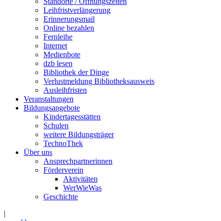
Standorte / Öffnungszeiten
Leihfristverlängerung
Erinnerungsmail
Online bezahlen
Fernleihe
Internet
Medienbote
dzb lesen
Bibliothek der Dinge
Verlustmeldung Bibliotheksausweis
Ausleihfristen
Veranstaltungen
Bildungsangebote
Kindertagesstätten
Schulen
weitere Bildungsträger
TechnoThek
Über uns
Ansprechpartnerinnen
Förderverein
Aktivitäten
WerWieWas
Geschichte
|