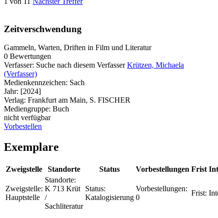
1 von 11
Nächster Treffer
Zeitverschwendung
Gammeln, Warten, Driften in Film und Literatur
0 Bewertungen
Verfasser:
Suche nach diesem Verfasser
Krützen, Michaela
(Verfasser)
Medienkennzeichen:
Sach
Jahr:
[2024]
Verlag:
Frankfurt am Main, S. FISCHER
Mediengruppe:
Buch
nicht verfügbar
Vorbestellen
Exemplare
Zweigstelle
Standorte
Status
Vorbestellungen
Frist
In
Standorte:
Zweigstelle:
K 713 Krüt
Status:
Vorbestellungen:
Frist:
Int
Hauptstelle
/
Katalogisierung
0
Sachliteratur