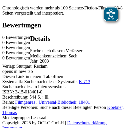
Chronologisch werden mehr als 100 Science-Fiction-Filme auf 3-8
Seiten vorgestellt und interpretiert.
Bewertungen
0 Bewertungen
Details
0 Bewertungen
0 Bewertungen
Suche nach diesem Verfasser
0 Bewertungen
Medienkennzeichen:
Sach
0 Bewertungen
Jahr:
2003
Verlag:
Stuttgart, Reclam
opens in new tab
Diesen Link in neuem Tab öffnen
Systematik:
Suche nach dieser Systematik
K 713
Suche nach diesem Interessenskreis
ISBN:
3-15-018401-0
Beschreibung:
544 S. ; Ill.
Reihe:
Filmgenres
,
Universal-Bibliothek; 18401
Beteiligte Personen:
Suche nach dieser Beteiligten Person
Koebner,
Thomas
Mediengruppe:
Lesesaal
Copyright 2025 by OCLC GmbH
|
Datenschutzerklärung
|
Impressum