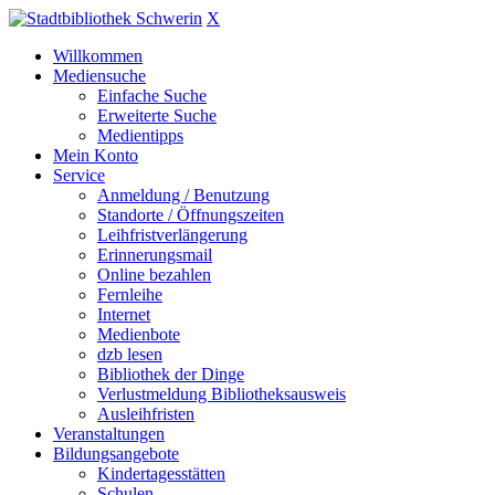
X
Willkommen
Mediensuche
Einfache Suche
Erweiterte Suche
Medientipps
Mein Konto
Service
Anmeldung / Benutzung
Standorte / Öffnungszeiten
Leihfristverlängerung
Erinnerungsmail
Online bezahlen
Fernleihe
Internet
Medienbote
dzb lesen
Bibliothek der Dinge
Verlustmeldung Bibliotheksausweis
Ausleihfristen
Veranstaltungen
Bildungsangebote
Kindertagesstätten
Schulen