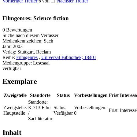
Vorheriger Treffer
6 von 11
Nächster Treffer
Filmgenres: Science-fiction
0 Bewertungen
Suche nach diesem Verfasser
Medienkennzeichen:
Sach
Jahr:
2003
Verlag:
Stuttgart, Reclam
Reihe:
Filmgenres
,
Universal-Bibliothek; 18401
Mediengruppe:
Lesesaal
verfügbar
Exemplare
Zweigstelle
Standorte
Status
Vorbestellungen
Frist
Interess
Standorte:
Zweigstelle:
K 713 Film
Status:
Vorbestellungen:
Frist:
Interesse
Hauptstelle
/
Verfügbar
0
Sachliteratur
Inhalt