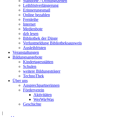
Standorte / Öffnungszeiten
Leihfristverlängerung
Erinnerungsmail
Online bezahlen
Fernleihe
Internet
Medienbote
dzb lesen
Bibliothek der Dinge
Verlustmeldung Bibliotheksausweis
Ausleihfristen
Veranstaltungen
Bildungsangebote
Kindertagesstätten
Schulen
weitere Bildungsträger
TechnoThek
Über uns
Ansprechpartnerinnen
Förderverein
Aktivitäten
WerWieWas
Geschichte
|