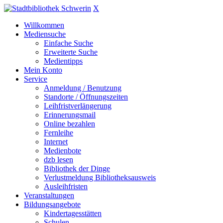
X
Willkommen
Mediensuche
Einfache Suche
Erweiterte Suche
Medientipps
Mein Konto
Service
Anmeldung / Benutzung
Standorte / Öffnungszeiten
Leihfristverlängerung
Erinnerungsmail
Online bezahlen
Fernleihe
Internet
Medienbote
dzb lesen
Bibliothek der Dinge
Verlustmeldung Bibliotheksausweis
Ausleihfristen
Veranstaltungen
Bildungsangebote
Kindertagesstätten
Schulen