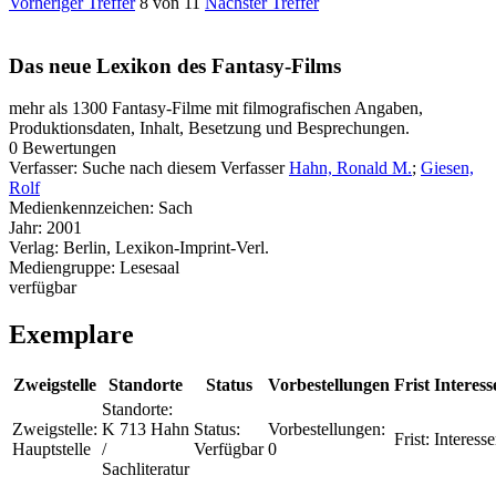
Vorheriger Treffer
8 von 11
Nächster Treffer
Das neue Lexikon des Fantasy-Films
mehr als 1300 Fantasy-Filme mit filmografischen Angaben,
Produktionsdaten, Inhalt, Besetzung und Besprechungen.
0 Bewertungen
Verfasser:
Suche nach diesem Verfasser
Hahn, Ronald M.
;
Giesen,
Rolf
Medienkennzeichen:
Sach
Jahr:
2001
Verlag:
Berlin, Lexikon-Imprint-Verl.
Mediengruppe:
Lesesaal
verfügbar
Exemplare
Zweigstelle
Standorte
Status
Vorbestellungen
Frist
Interess
Standorte:
Zweigstelle:
K 713 Hahn
Status:
Vorbestellungen:
Frist:
Interesse
Hauptstelle
/
Verfügbar
0
Sachliteratur