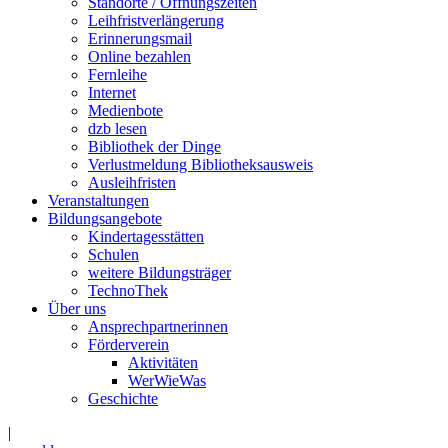
Standorte / Öffnungszeiten
Leihfristverlängerung
Erinnerungsmail
Online bezahlen
Fernleihe
Internet
Medienbote
dzb lesen
Bibliothek der Dinge
Verlustmeldung Bibliotheksausweis
Ausleihfristen
Veranstaltungen
Bildungsangebote
Kindertagesstätten
Schulen
weitere Bildungsträger
TechnoThek
Über uns
Ansprechpartnerinnen
Förderverein
Aktivitäten
WerWieWas
Geschichte
|