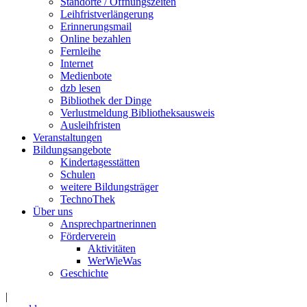
Standorte / Öffnungszeiten
Leihfristverlängerung
Erinnerungsmail
Online bezahlen
Fernleihe
Internet
Medienbote
dzb lesen
Bibliothek der Dinge
Verlustmeldung Bibliotheksausweis
Ausleihfristen
Veranstaltungen
Bildungsangebote
Kindertagesstätten
Schulen
weitere Bildungsträger
TechnoThek
Über uns
Ansprechpartnerinnen
Förderverein
Aktivitäten
WerWieWas
Geschichte
|