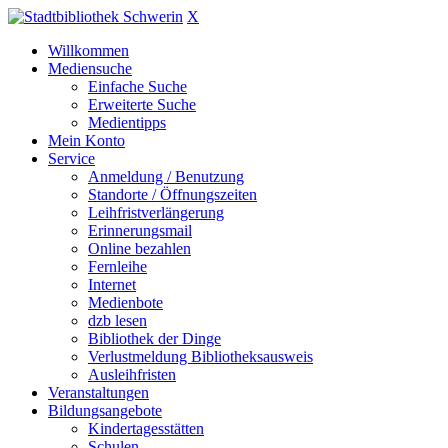
X
Willkommen
Mediensuche
Einfache Suche
Erweiterte Suche
Medientipps
Mein Konto
Service
Anmeldung / Benutzung
Standorte / Öffnungszeiten
Leihfristverlängerung
Erinnerungsmail
Online bezahlen
Fernleihe
Internet
Medienbote
dzb lesen
Bibliothek der Dinge
Verlustmeldung Bibliotheksausweis
Ausleihfristen
Veranstaltungen
Bildungsangebote
Kindertagesstätten
Schulen