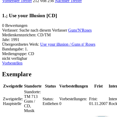
Vorheriger Treffer
212 von 256
Nächster Treffer
1.; Use your Illusion [CD]
0 Bewertungen
Verfasser:
Suche nach diesem Verfasser
Guns'N'Roses
Medienkennzeichen:
CD/TM
Jahr:
1991
Übergeordnetes Werk:
Use your illusion / Guns n' Roses
Bandangabe:
1.
Mediengruppe:
CD
nicht verfügbar
Vorbestellen
Exemplare
Zweigstelle
Standorte
Status
Vorbestellungen
Frist
Inte
Standorte:
TM 713
Zweigstelle:
Status:
Vorbestellungen:
Frist:
Inter
Guns /
Hauptstelle
Entliehen
0
01.11.2007
Rock
CD,
Musik