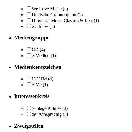
We Love Music
(2)
Deutsche Grammophon
(1)
Universal Music Classics & Jazz
(1)
e-artnow
(1)
Mediengruppe
CD
(4)
e-Medien
(1)
Medienkennzeichen
CD/TM
(4)
e-Me
(1)
Interessenkreis
Schlager/Oldies
(3)
deutschsprachig
(3)
Zweigstellen