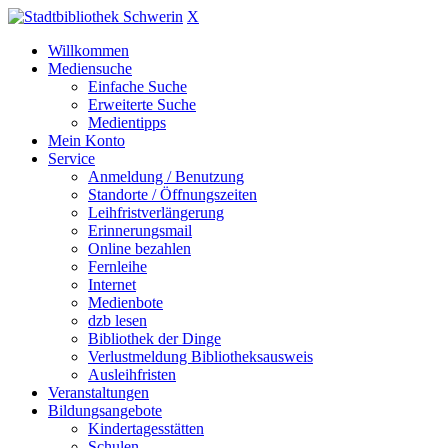
X
Willkommen
Mediensuche
Einfache Suche
Erweiterte Suche
Medientipps
Mein Konto
Service
Anmeldung / Benutzung
Standorte / Öffnungszeiten
Leihfristverlängerung
Erinnerungsmail
Online bezahlen
Fernleihe
Internet
Medienbote
dzb lesen
Bibliothek der Dinge
Verlustmeldung Bibliotheksausweis
Ausleihfristen
Veranstaltungen
Bildungsangebote
Kindertagesstätten
Schulen