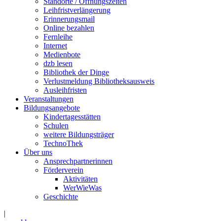
Standorte / Öffnungszeiten
Leihfristverlängerung
Erinnerungsmail
Online bezahlen
Fernleihe
Internet
Medienbote
dzb lesen
Bibliothek der Dinge
Verlustmeldung Bibliotheksausweis
Ausleihfristen
Veranstaltungen
Bildungsangebote
Kindertagesstätten
Schulen
weitere Bildungsträger
TechnoThek
Über uns
Ansprechpartnerinnen
Förderverein
Aktivitäten
WerWieWas
Geschichte
|