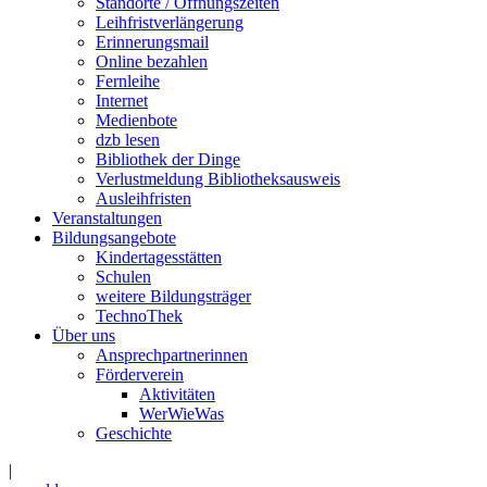
Standorte / Öffnungszeiten
Leihfristverlängerung
Erinnerungsmail
Online bezahlen
Fernleihe
Internet
Medienbote
dzb lesen
Bibliothek der Dinge
Verlustmeldung Bibliotheksausweis
Ausleihfristen
Veranstaltungen
Bildungsangebote
Kindertagesstätten
Schulen
weitere Bildungsträger
TechnoThek
Über uns
Ansprechpartnerinnen
Förderverein
Aktivitäten
WerWieWas
Geschichte
|