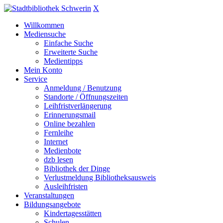
X
Willkommen
Mediensuche
Einfache Suche
Erweiterte Suche
Medientipps
Mein Konto
Service
Anmeldung / Benutzung
Standorte / Öffnungszeiten
Leihfristverlängerung
Erinnerungsmail
Online bezahlen
Fernleihe
Internet
Medienbote
dzb lesen
Bibliothek der Dinge
Verlustmeldung Bibliotheksausweis
Ausleihfristen
Veranstaltungen
Bildungsangebote
Kindertagesstätten
Schulen