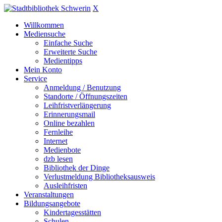
X
Willkommen
Mediensuche
Einfache Suche
Erweiterte Suche
Medientipps
Mein Konto
Service
Anmeldung / Benutzung
Standorte / Öffnungszeiten
Leihfristverlängerung
Erinnerungsmail
Online bezahlen
Fernleihe
Internet
Medienbote
dzb lesen
Bibliothek der Dinge
Verlustmeldung Bibliotheksausweis
Ausleihfristen
Veranstaltungen
Bildungsangebote
Kindertagesstätten
Schulen