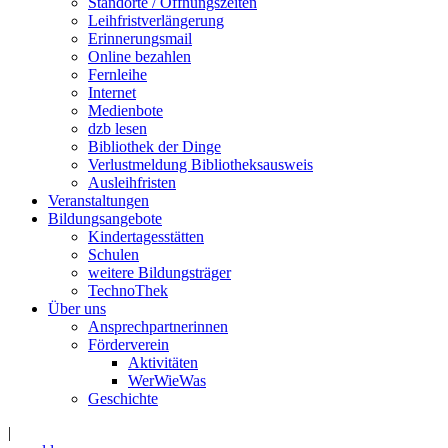
Standorte / Öffnungszeiten
Leihfristverlängerung
Erinnerungsmail
Online bezahlen
Fernleihe
Internet
Medienbote
dzb lesen
Bibliothek der Dinge
Verlustmeldung Bibliotheksausweis
Ausleihfristen
Veranstaltungen
Bildungsangebote
Kindertagesstätten
Schulen
weitere Bildungsträger
TechnoThek
Über uns
Ansprechpartnerinnen
Förderverein
Aktivitäten
WerWieWas
Geschichte
|