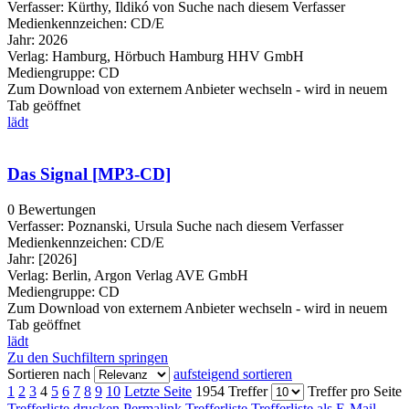
Verfasser:
Kürthy, Ildikó von
Suche nach diesem Verfasser
Medienkennzeichen:
CD/E
Jahr:
2026
Verlag:
Hamburg, Hörbuch Hamburg HHV GmbH
Mediengruppe:
CD
Zum Download von externem Anbieter wechseln - wird in neuem
Tab geöffnet
lädt
Das Signal [MP3-CD]
0 Bewertungen
Verfasser:
Poznanski, Ursula
Suche nach diesem Verfasser
Medienkennzeichen:
CD/E
Jahr:
[2026]
Verlag:
Berlin, Argon Verlag AVE GmbH
Mediengruppe:
CD
Zum Download von externem Anbieter wechseln - wird in neuem
Tab geöffnet
lädt
Zu den Suchfiltern springen
Sortieren nach
aufsteigend sortieren
1
2
3
4
5
6
7
8
9
10
Letzte Seite
1954 Treffer
Treffer pro Seite
Trefferliste drucken
Permalink Trefferliste
Trefferliste als E-Mail