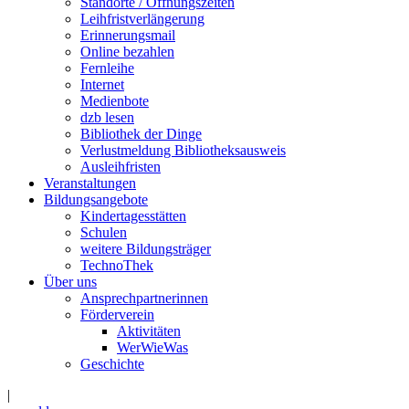
Standorte / Öffnungszeiten
Leihfristverlängerung
Erinnerungsmail
Online bezahlen
Fernleihe
Internet
Medienbote
dzb lesen
Bibliothek der Dinge
Verlustmeldung Bibliotheksausweis
Ausleihfristen
Veranstaltungen
Bildungsangebote
Kindertagesstätten
Schulen
weitere Bildungsträger
TechnoThek
Über uns
Ansprechpartnerinnen
Förderverein
Aktivitäten
WerWieWas
Geschichte
|