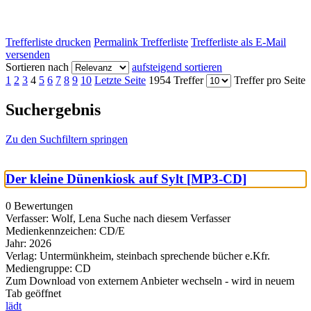
Trefferliste drucken
Permalink Trefferliste
Trefferliste als E-Mail
versenden
Sortieren nach
aufsteigend sortieren
1
2
3
4
5
6
7
8
9
10
Letzte Seite
1954 Treffer
Treffer pro Seite
Suchergebnis
Zu den Suchfiltern springen
Der kleine Dünenkiosk auf Sylt [MP3-CD]
0 Bewertungen
Verfasser:
Wolf, Lena
Suche nach diesem Verfasser
Medienkennzeichen:
CD/E
Jahr:
2026
Verlag:
Untermünkheim, steinbach sprechende bücher e.Kfr.
Mediengruppe:
CD
Zum Download von externem Anbieter wechseln - wird in neuem
Tab geöffnet
lädt