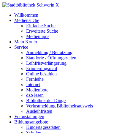
X
Willkommen
Mediensuche
Einfache Suche
Erweiterte Suche
Medientipps
Mein Konto
Service
Anmeldung / Benutzung
Standorte / Öffnungszeiten
Leihfristverlängerung
Erinnerungsmail
Online bezahlen
Fernleihe
Internet
Medienbote
dzb lesen
Bibliothek der Dinge
Verlustmeldung Bibliotheksausweis
Ausleihfristen
Veranstaltungen
Bildungsangebote
Kindertagesstätten
Schulen