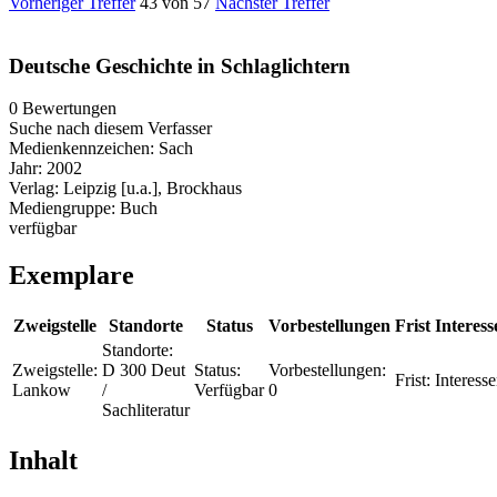
Vorheriger Treffer
43 von 57
Nächster Treffer
Deutsche Geschichte in Schlaglichtern
0 Bewertungen
Suche nach diesem Verfasser
Medienkennzeichen:
Sach
Jahr:
2002
Verlag:
Leipzig [u.a.], Brockhaus
Mediengruppe:
Buch
verfügbar
Exemplare
Zweigstelle
Standorte
Status
Vorbestellungen
Frist
Interess
Standorte:
Zweigstelle:
D 300 Deut
Status:
Vorbestellungen:
Frist:
Interesse
Lankow
/
Verfügbar
0
Sachliteratur
Inhalt