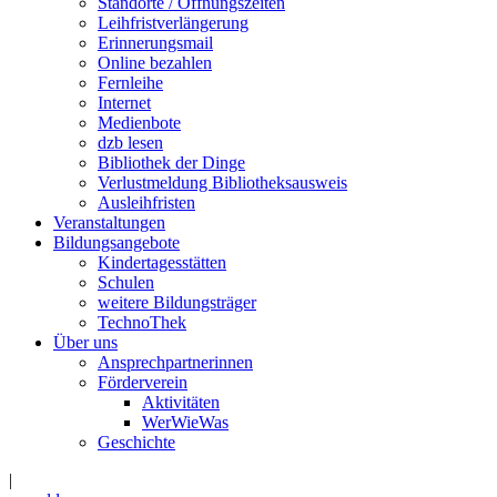
Standorte / Öffnungszeiten
Leihfristverlängerung
Erinnerungsmail
Online bezahlen
Fernleihe
Internet
Medienbote
dzb lesen
Bibliothek der Dinge
Verlustmeldung Bibliotheksausweis
Ausleihfristen
Veranstaltungen
Bildungsangebote
Kindertagesstätten
Schulen
weitere Bildungsträger
TechnoThek
Über uns
Ansprechpartnerinnen
Förderverein
Aktivitäten
WerWieWas
Geschichte
|