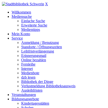
X
Willkommen
Mediensuche
Einfache Suche
Erweiterte Suche
Medientipps
Mein Konto
Service
Anmeldung / Benutzung
Standorte / Öffnungszeiten
Leihfristverlängerung
Erinnerungsmail
Online bezahlen
Fernleihe
Internet
Medienbote
dzb lesen
Bibliothek der Dinge
Verlustmeldung Bibliotheksausweis
Ausleihfristen
Veranstaltungen
Bildungsangebote
Kindertagesstätten
Schulen