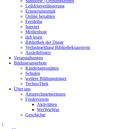
Standorte / Öffnungszeiten
Leihfristverlängerung
Erinnerungsmail
Online bezahlen
Fernleihe
Internet
Medienbote
dzb lesen
Bibliothek der Dinge
Verlustmeldung Bibliotheksausweis
Ausleihfristen
Veranstaltungen
Bildungsangebote
Kindertagesstätten
Schulen
weitere Bildungsträger
TechnoThek
Über uns
Ansprechpartnerinnen
Förderverein
Aktivitäten
WerWieWas
Geschichte
|