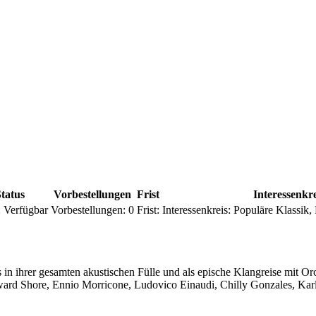
tatus
Vorbestellungen
Frist
Interessenkre
:
Verfügbar
Vorbestellungen:
0
Frist:
Interessenkreis:
Populäre Klassik,
n ihrer gesamten akustischen Fülle und als epische Klangreise mit Orc
d Shore, Ennio Morricone, Ludovico Einaudi, Chilly Gonzales, Karl J