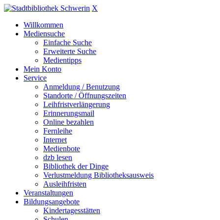
X
Willkommen
Mediensuche
Einfache Suche
Erweiterte Suche
Medientipps
Mein Konto
Service
Anmeldung / Benutzung
Standorte / Öffnungszeiten
Leihfristverlängerung
Erinnerungsmail
Online bezahlen
Fernleihe
Internet
Medienbote
dzb lesen
Bibliothek der Dinge
Verlustmeldung Bibliotheksausweis
Ausleihfristen
Veranstaltungen
Bildungsangebote
Kindertagesstätten
Schulen