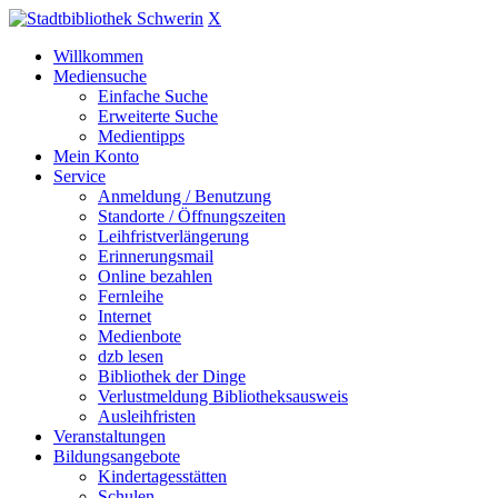
X
Willkommen
Mediensuche
Einfache Suche
Erweiterte Suche
Medientipps
Mein Konto
Service
Anmeldung / Benutzung
Standorte / Öffnungszeiten
Leihfristverlängerung
Erinnerungsmail
Online bezahlen
Fernleihe
Internet
Medienbote
dzb lesen
Bibliothek der Dinge
Verlustmeldung Bibliotheksausweis
Ausleihfristen
Veranstaltungen
Bildungsangebote
Kindertagesstätten
Schulen