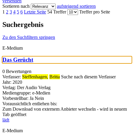
versenden
Sortieren nach
aufsteigend sortieren
1
2
3
4
5
6
Letzte Seite
54 Treffer
Treffer pro Seite
Suchergebnis
Zu den Suchfiltern springen
E-Medium
Das Gerücht
0 Bewertungen
Verfasser:
Steffenhagen,
Britta
Suche nach diesem Verfasser
Jahr:
2020
Verlag:
Der Audio Verlag
Mediengruppe:
e-Medien
Vorbestellbar:
Ja
Nein
Voraussichtlich entliehen bis:
Zum Download von externem Anbieter wechseln - wird in neuem
Tab geöffnet
lädt
E-Medium