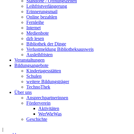
Standorte / Öffnungszeiten
Leihfristverlängerung
Erinnerungsmail
Online bezahlen
Fernleihe
Internet
Medienbote
dzb lesen
Bibliothek der Dinge
Verlustmeldung Bibliotheksausweis
Ausleihfristen
Veranstaltungen
Bildungsangebote
Kindertagesstätten
Schulen
weitere Bildungsträger
TechnoThek
Über uns
Ansprechpartnerinnen
Förderverein
Aktivitäten
WerWieWas
Geschichte
|