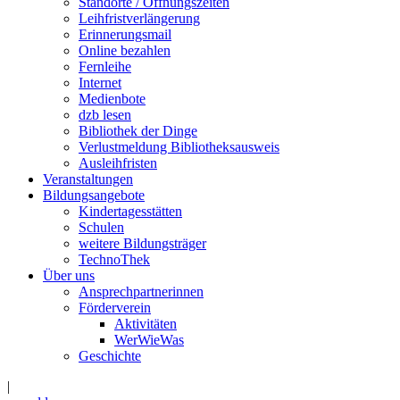
Standorte / Öffnungszeiten
Leihfristverlängerung
Erinnerungsmail
Online bezahlen
Fernleihe
Internet
Medienbote
dzb lesen
Bibliothek der Dinge
Verlustmeldung Bibliotheksausweis
Ausleihfristen
Veranstaltungen
Bildungsangebote
Kindertagesstätten
Schulen
weitere Bildungsträger
TechnoThek
Über uns
Ansprechpartnerinnen
Förderverein
Aktivitäten
WerWieWas
Geschichte
|