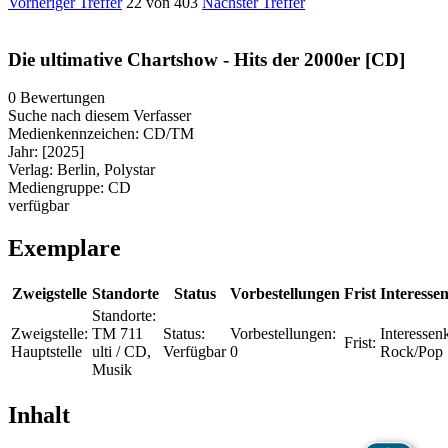
Vorheriger Treffer
22 von 403
Nächster Treffer
Die ultimative Chartshow - Hits der 2000er [CD]
0 Bewertungen
Suche nach diesem Verfasser
Medienkennzeichen:
CD/TM
Jahr:
[2025]
Verlag:
Berlin, Polystar
Mediengruppe:
CD
verfügbar
Exemplare
Zweigstelle
Standorte
Status
Vorbestellungen
Frist
Interessen
Standorte:
Zweigstelle:
TM 711
Status:
Vorbestellungen:
Interessenk
Frist:
Hauptstelle
ulti / CD,
Verfügbar
0
Rock/Pop
Musik
Inhalt