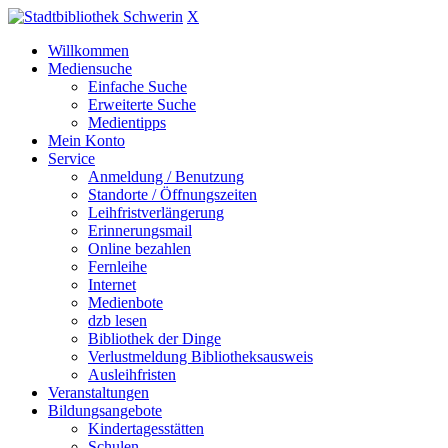
X
Willkommen
Mediensuche
Einfache Suche
Erweiterte Suche
Medientipps
Mein Konto
Service
Anmeldung / Benutzung
Standorte / Öffnungszeiten
Leihfristverlängerung
Erinnerungsmail
Online bezahlen
Fernleihe
Internet
Medienbote
dzb lesen
Bibliothek der Dinge
Verlustmeldung Bibliotheksausweis
Ausleihfristen
Veranstaltungen
Bildungsangebote
Kindertagesstätten
Schulen