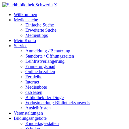
X
Willkommen
Mediensuche
Einfache Suche
Erweiterte Suche
Medientipps
Mein Konto
Service
Anmeldung / Benutzung
Standorte / Öffnungszeiten
Leihfristverlängerung
Erinnerungsmail
Online bezahlen
Fernleihe
Internet
Medienbote
dzb lesen
Bibliothek der Dinge
Verlustmeldung Bibliotheksausweis
Ausleihfristen
Veranstaltungen
Bildungsangebote
Kindertagesstätten
Schulen