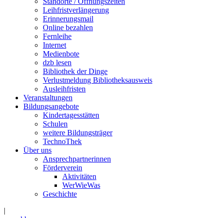
Standorte / Öffnungszeiten
Leihfristverlängerung
Erinnerungsmail
Online bezahlen
Fernleihe
Internet
Medienbote
dzb lesen
Bibliothek der Dinge
Verlustmeldung Bibliotheksausweis
Ausleihfristen
Veranstaltungen
Bildungsangebote
Kindertagesstätten
Schulen
weitere Bildungsträger
TechnoThek
Über uns
Ansprechpartnerinnen
Förderverein
Aktivitäten
WerWieWas
Geschichte
|