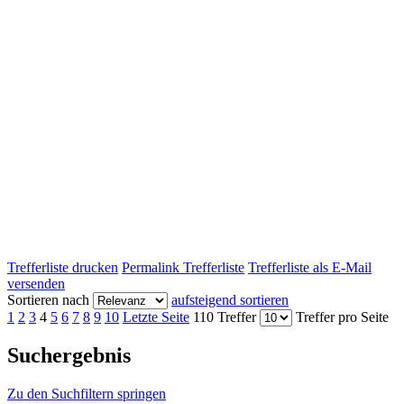
Trefferliste drucken
Permalink Trefferliste
Trefferliste als E-Mail
versenden
Sortieren nach
aufsteigend sortieren
1
2
3
4
5
6
7
8
9
10
Letzte Seite
110 Treffer
Treffer pro Seite
Suchergebnis
Zu den Suchfiltern springen