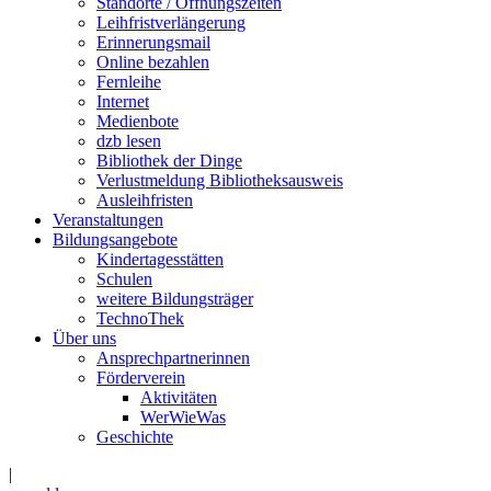
Standorte / Öffnungszeiten
Leihfristverlängerung
Erinnerungsmail
Online bezahlen
Fernleihe
Internet
Medienbote
dzb lesen
Bibliothek der Dinge
Verlustmeldung Bibliotheksausweis
Ausleihfristen
Veranstaltungen
Bildungsangebote
Kindertagesstätten
Schulen
weitere Bildungsträger
TechnoThek
Über uns
Ansprechpartnerinnen
Förderverein
Aktivitäten
WerWieWas
Geschichte
|