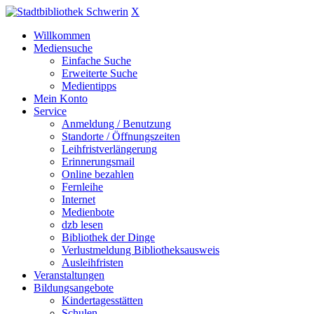
X
Willkommen
Mediensuche
Einfache Suche
Erweiterte Suche
Medientipps
Mein Konto
Service
Anmeldung / Benutzung
Standorte / Öffnungszeiten
Leihfristverlängerung
Erinnerungsmail
Online bezahlen
Fernleihe
Internet
Medienbote
dzb lesen
Bibliothek der Dinge
Verlustmeldung Bibliotheksausweis
Ausleihfristen
Veranstaltungen
Bildungsangebote
Kindertagesstätten
Schulen