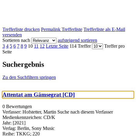
Trefferliste drucken
Permalink Trefferliste
Trefferliste als E-Mail
versenden
Sortieren nach
aufsteigend sortieren
3
4
5
6
7
8
9
10
11
12
Letzte Seite
114 Treffer
Treffer pro
Seite
Suchergebnis
Zu den Suchfiltern springen
Attentat am Gämsegrat [CD]
0 Bewertungen
Verfasser:
Hofstetter, Martin
Suche nach diesem Verfasser
Medienkennzeichen:
CD/K
Jahr:
[2021]
Verlag:
Berlin, Sony Music
Reihe:
TKKG; 220