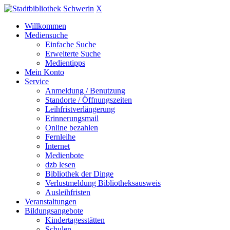
X
Willkommen
Mediensuche
Einfache Suche
Erweiterte Suche
Medientipps
Mein Konto
Service
Anmeldung / Benutzung
Standorte / Öffnungszeiten
Leihfristverlängerung
Erinnerungsmail
Online bezahlen
Fernleihe
Internet
Medienbote
dzb lesen
Bibliothek der Dinge
Verlustmeldung Bibliotheksausweis
Ausleihfristen
Veranstaltungen
Bildungsangebote
Kindertagesstätten
Schulen