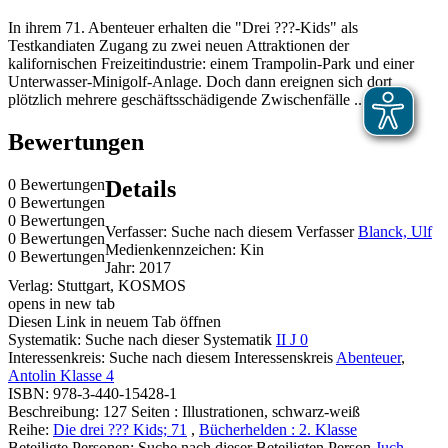
In ihrem 71. Abenteuer erhalten die "Drei ???-Kids" als
Testkandiaten Zugang zu zwei neuen Attraktionen der
kalifornischen Freizeitindustrie: einem Trampolin-Park und einer
Unterwasser-Minigolf-Anlage. Doch dann ereignen sich dort
plötzlich mehrere geschäftsschädigende Zwischenfälle ... Ab 9.
Bewertungen
0 Bewertungen
Details
0 Bewertungen
0 Bewertungen
Verfasser:
Suche nach diesem Verfasser
Blanck, Ulf
0 Bewertungen
Medienkennzeichen:
Kin
0 Bewertungen
Jahr:
2017
Verlag:
Stuttgart, KOSMOS
opens in new tab
Diesen Link in neuem Tab öffnen
Systematik:
Suche nach dieser Systematik
II J 0
Interessenkreis:
Suche nach diesem Interessenskreis
Abenteuer
,
Antolin Klasse 4
ISBN:
978-3-440-15428-1
Beschreibung:
127 Seiten : Illustrationen, schwarz-weiß
Reihe:
Die drei ??? Kids; 71
,
Bücherhelden : 2. Klasse
Beteiligte Personen:
Suche nach dieser Beteiligten Person
Juch,