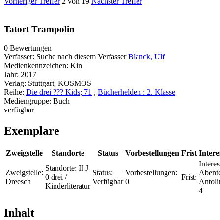
Vorheriger Treffer
2 von 19
Nächster Treffer
Tatort Trampolin
0 Bewertungen
Verfasser:
Suche nach diesem Verfasser
Blanck, Ulf
Medienkennzeichen:
Kin
Jahr:
2017
Verlag:
Stuttgart, KOSMOS
Reihe:
Die drei ??? Kids; 71
,
Bücherhelden : 2. Klasse
Mediengruppe:
Buch
verfügbar
Exemplare
Zweigstelle
Standorte
Status
Vorbestellungen
Frist
Intere
Interes
Standorte:
II J
Zweigstelle:
Status:
Vorbestellungen:
Abente
0 drei /
Frist:
Dreesch
Verfügbar
0
Antoli
Kinderliteratur
4
Inhalt