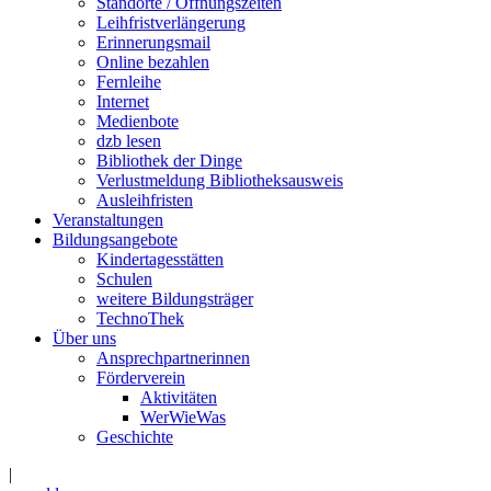
Standorte / Öffnungszeiten
Leihfristverlängerung
Erinnerungsmail
Online bezahlen
Fernleihe
Internet
Medienbote
dzb lesen
Bibliothek der Dinge
Verlustmeldung Bibliotheksausweis
Ausleihfristen
Veranstaltungen
Bildungsangebote
Kindertagesstätten
Schulen
weitere Bildungsträger
TechnoThek
Über uns
Ansprechpartnerinnen
Förderverein
Aktivitäten
WerWieWas
Geschichte
|