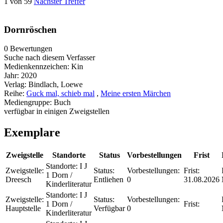
1 von 59
Nächster Treffer
Dornröschen
0 Bewertungen
Suche nach diesem Verfasser
Medienkennzeichen:
Kin
Jahr:
2020
Verlag:
Bindlach, Loewe
Reihe:
Guck mal, schieb mal
,
Meine ersten Märchen
Mediengruppe:
Buch
verfügbar in einigen Zweigstellen
Exemplare
Zweigstelle
Standorte
Status
Vorbestellungen
Frist
Standorte:
I J
Zweigstelle:
Status:
Vorbestellungen:
Frist:
1 Dorn /
Dreesch
Entliehen
0
31.08.2026
Kinderliteratur
Standorte:
I J
Zweigstelle:
Status:
Vorbestellungen:
1 Dorn /
Frist:
Hauptstelle
Verfügbar
0
Kinderliteratur