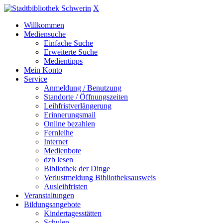
X
Willkommen
Mediensuche
Einfache Suche
Erweiterte Suche
Medientipps
Mein Konto
Service
Anmeldung / Benutzung
Standorte / Öffnungszeiten
Leihfristverlängerung
Erinnerungsmail
Online bezahlen
Fernleihe
Internet
Medienbote
dzb lesen
Bibliothek der Dinge
Verlustmeldung Bibliotheksausweis
Ausleihfristen
Veranstaltungen
Bildungsangebote
Kindertagesstätten
Schulen