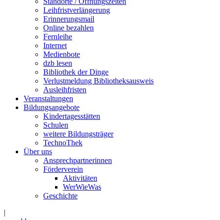
Standorte / Öffnungszeiten
Leihfristverlängerung
Erinnerungsmail
Online bezahlen
Fernleihe
Internet
Medienbote
dzb lesen
Bibliothek der Dinge
Verlustmeldung Bibliotheksausweis
Ausleihfristen
Veranstaltungen
Bildungsangebote
Kindertagesstätten
Schulen
weitere Bildungsträger
TechnoThek
Über uns
Ansprechpartnerinnen
Förderverein
Aktivitäten
WerWieWas
Geschichte
|