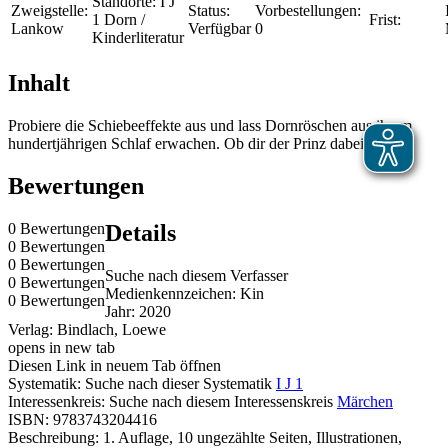
Standorte:
I J
Zweigstelle:
Status:
Vorbestellungen:
1 Dorn /
Frist:
Lankow
Verfügbar
0
Kinderliteratur
Inhalt
Probiere die Schiebeeffekte aus und lass Dornröschen aus ihrem
hundertjährigen Schlaf erwachen. Ob dir der Prinz dabei hilft?
Bewertungen
0 Bewertungen
Details
0 Bewertungen
0 Bewertungen
Suche nach diesem Verfasser
0 Bewertungen
Medienkennzeichen:
Kin
0 Bewertungen
Jahr:
2020
Verlag:
Bindlach, Loewe
opens in new tab
Diesen Link in neuem Tab öffnen
Systematik:
Suche nach dieser Systematik
I J 1
Interessenkreis:
Suche nach diesem Interessenskreis
Märchen
ISBN:
9783743204416
Beschreibung:
1. Auflage, 10 ungezählte Seiten, Illustrationen,