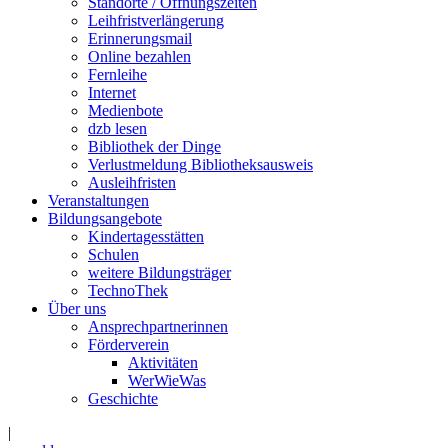
Standorte / Öffnungszeiten
Leihfristverlängerung
Erinnerungsmail
Online bezahlen
Fernleihe
Internet
Medienbote
dzb lesen
Bibliothek der Dinge
Verlustmeldung Bibliotheksausweis
Ausleihfristen
Veranstaltungen
Bildungsangebote
Kindertagesstätten
Schulen
weitere Bildungsträger
TechnoThek
Über uns
Ansprechpartnerinnen
Förderverein
Aktivitäten
WerWieWas
Geschichte
|