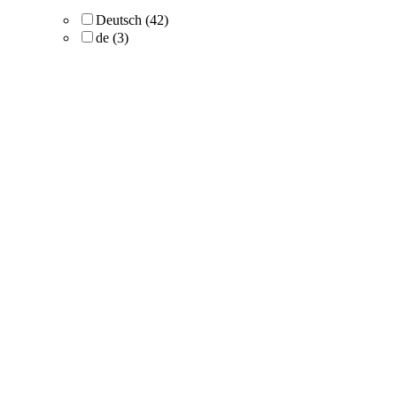
Deutsch
(42)
de
(3)