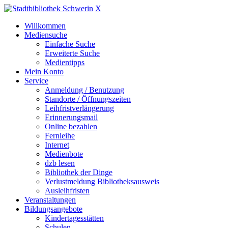
X
Willkommen
Mediensuche
Einfache Suche
Erweiterte Suche
Medientipps
Mein Konto
Service
Anmeldung / Benutzung
Standorte / Öffnungszeiten
Leihfristverlängerung
Erinnerungsmail
Online bezahlen
Fernleihe
Internet
Medienbote
dzb lesen
Bibliothek der Dinge
Verlustmeldung Bibliotheksausweis
Ausleihfristen
Veranstaltungen
Bildungsangebote
Kindertagesstätten
Schulen