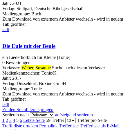
Jahr:
2021
Verlag:
Stuttgart, Deutsche Bibelgesellschaft
Mediengruppe:
Buch
Zum Download von externem Anbieter wechseln - wird in neuem
Tab geöffnet
lädt
Die Eule mit der Beule
ein Liederhörbuch für Kleine [Tonie]
0 Bewertungen
Verfasser:
Weber,
Susanne
Suche nach diesem Verfasser
Medienkennzeichen:
Tonie/K
Jahr:
2017
Verlag:
Düsseldorf, Boxine GmbH
Mediengruppe:
Tonie
Zum Download von externem Anbieter wechseln - wird in neuem
Tab geöffnet
lädt
Zu den Suchfiltern springen
Sortieren nach
aufsteigend sortieren
1
2
3
4
5
6
Letzte Seite
59 Treffer
Treffer pro Seite
Trefferliste drucken
Permalink Trefferliste
Trefferliste als E-Mail