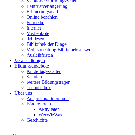
Standorte / Öffnungszeiten
Leihfristverlängerung
Erinnerungsmail
Online bezahlen
Fernleihe
Internet
Medienbote
dzb lesen
Bibliothek der Dinge
Verlustmeldung Bibliotheksausweis
Ausleihfristen
Veranstaltungen
Bildungsangebote
Kindertagesstätten
Schulen
weitere Bildungsträger
TechnoThek
Über uns
Ansprechpartnerinnen
Förderverein
Aktivitäten
WerWieWas
Geschichte
|