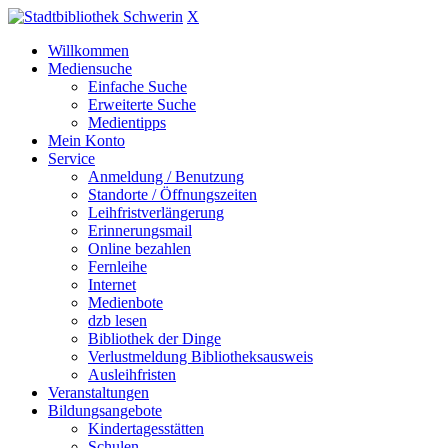
X
Willkommen
Mediensuche
Einfache Suche
Erweiterte Suche
Medientipps
Mein Konto
Service
Anmeldung / Benutzung
Standorte / Öffnungszeiten
Leihfristverlängerung
Erinnerungsmail
Online bezahlen
Fernleihe
Internet
Medienbote
dzb lesen
Bibliothek der Dinge
Verlustmeldung Bibliotheksausweis
Ausleihfristen
Veranstaltungen
Bildungsangebote
Kindertagesstätten
Schulen