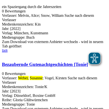
ein Spaziergang durch die Jahreszeiten
0 Bewertungen
Verfasser:
Melvin, Alice
;
Snow, William
Suche nach diesem
Verfasser
Medienkennzeichen:
Kin
Jahr:
[2022]
Verlag:
München, Kunstmann
Mediengruppe:
Buch
Zum Download von externem Anbieter wechseln - wird in neuem
Tab geöffnet
lädt
Bezaubernde Gutenachtgeschichten [Tonie]
0 Bewertungen
Verfasser:
Weber,
Susanne
;
Vogel, Kirsten
Suche nach diesem
Verfasser
Medienkennzeichen:
Tonie/K
Jahr:
[2023]
Verlag:
Düsseldorf, Boxine GmbH
Reihe:
Gloria Glühwürmchen
Mediengruppe:
Tonie
Zum Download von externem Anbieter wechseln - wird in neuem