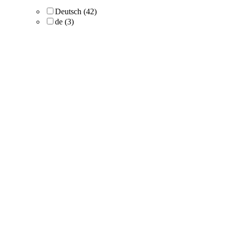
Deutsch
(42)
de
(3)