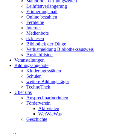
Standorte / Öffnungszeiten
Leihfristverlängerung
Erinnerungsmail
Online bezahlen
Fernleihe
Internet
Medienbote
dzb lesen
Bibliothek der Dinge
Verlustmeldung Bibliotheksausweis
Ausleihfristen
Veranstaltungen
Bildungsangebote
Kindertagesstätten
Schulen
weitere Bildungsträger
TechnoThek
Über uns
Ansprechpartnerinnen
Förderverein
Aktivitäten
WerWieWas
Geschichte
|