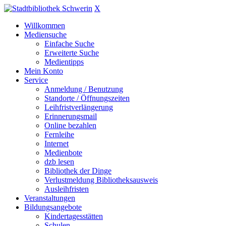
X
Willkommen
Mediensuche
Einfache Suche
Erweiterte Suche
Medientipps
Mein Konto
Service
Anmeldung / Benutzung
Standorte / Öffnungszeiten
Leihfristverlängerung
Erinnerungsmail
Online bezahlen
Fernleihe
Internet
Medienbote
dzb lesen
Bibliothek der Dinge
Verlustmeldung Bibliotheksausweis
Ausleihfristen
Veranstaltungen
Bildungsangebote
Kindertagesstätten
Schulen