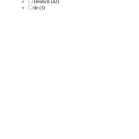
Deutsch
(42)
de
(3)