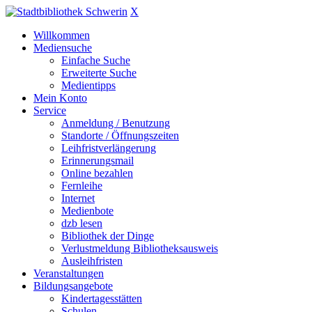
X
Willkommen
Mediensuche
Einfache Suche
Erweiterte Suche
Medientipps
Mein Konto
Service
Anmeldung / Benutzung
Standorte / Öffnungszeiten
Leihfristverlängerung
Erinnerungsmail
Online bezahlen
Fernleihe
Internet
Medienbote
dzb lesen
Bibliothek der Dinge
Verlustmeldung Bibliotheksausweis
Ausleihfristen
Veranstaltungen
Bildungsangebote
Kindertagesstätten
Schulen