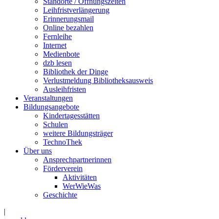
Standorte / Öffnungszeiten
Leihfristverlängerung
Erinnerungsmail
Online bezahlen
Fernleihe
Internet
Medienbote
dzb lesen
Bibliothek der Dinge
Verlustmeldung Bibliotheksausweis
Ausleihfristen
Veranstaltungen
Bildungsangebote
Kindertagesstätten
Schulen
weitere Bildungsträger
TechnoThek
Über uns
Ansprechpartnerinnen
Förderverein
Aktivitäten
WerWieWas
Geschichte
|