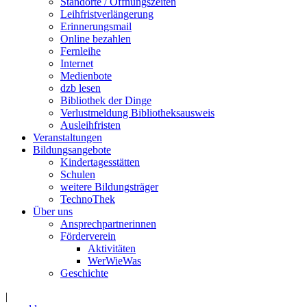
Standorte / Öffnungszeiten
Leihfristverlängerung
Erinnerungsmail
Online bezahlen
Fernleihe
Internet
Medienbote
dzb lesen
Bibliothek der Dinge
Verlustmeldung Bibliotheksausweis
Ausleihfristen
Veranstaltungen
Bildungsangebote
Kindertagesstätten
Schulen
weitere Bildungsträger
TechnoThek
Über uns
Ansprechpartnerinnen
Förderverein
Aktivitäten
WerWieWas
Geschichte
|