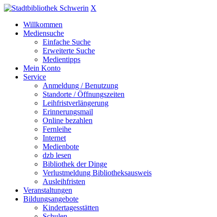
X
Willkommen
Mediensuche
Einfache Suche
Erweiterte Suche
Medientipps
Mein Konto
Service
Anmeldung / Benutzung
Standorte / Öffnungszeiten
Leihfristverlängerung
Erinnerungsmail
Online bezahlen
Fernleihe
Internet
Medienbote
dzb lesen
Bibliothek der Dinge
Verlustmeldung Bibliotheksausweis
Ausleihfristen
Veranstaltungen
Bildungsangebote
Kindertagesstätten
Schulen