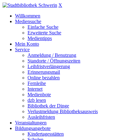
X
Willkommen
Mediensuche
Einfache Suche
Erweiterte Suche
Medientipps
Mein Konto
Service
Anmeldung / Benutzung
Standorte / Öffnungszeiten
Leihfristverlängerung
Erinnerungsmail
Online bezahlen
Fernleihe
Internet
Medienbote
dzb lesen
Bibliothek der Dinge
Verlustmeldung Bibliotheksausweis
Ausleihfristen
Veranstaltungen
Bildungsangebote
Kindertagesstätten
Schulen