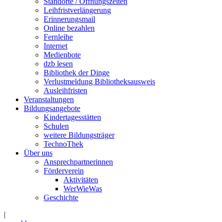
Standorte / Öffnungszeiten
Leihfristverlängerung
Erinnerungsmail
Online bezahlen
Fernleihe
Internet
Medienbote
dzb lesen
Bibliothek der Dinge
Verlustmeldung Bibliotheksausweis
Ausleihfristen
Veranstaltungen
Bildungsangebote
Kindertagesstätten
Schulen
weitere Bildungsträger
TechnoThek
Über uns
Ansprechpartnerinnen
Förderverein
Aktivitäten
WerWieWas
Geschichte
|