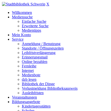
X
Willkommen
Mediensuche
Einfache Suche
Erweiterte Suche
Medientipps
Mein Konto
Service
Anmeldung / Benutzung
Standorte / Öffnungszeiten
Leihfristverlängerung
Erinnerungsmail
Online bezahlen
Fernleihe
Internet
Medienbote
dzb lesen
Bibliothek der Dinge
Verlustmeldung Bibliotheksausweis
Ausleihfristen
Veranstaltungen
Bildungsangebote
Kindertagesstätten
Schulen