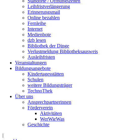
Standorte / Öffnungszeiten
Leihfristverlängerung
Erinnerungsmail
Online bezahlen
Fernleihe
Internet
Medienbote
dzb lesen
Bibliothek der Dinge
Verlustmeldung Bibliotheksausweis
Ausleihfristen
Veranstaltungen
Bildungsangebote
Kindertagesstätten
Schulen
weitere Bildungsträger
TechnoThek
Über uns
Ansprechpartnerinnen
Förderverein
Aktivitäten
WerWieWas
Geschichte
|