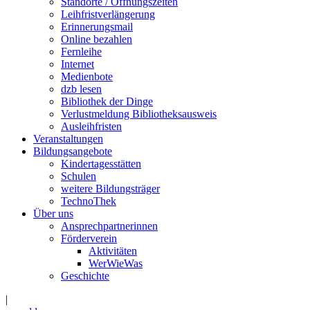
Standorte / Öffnungszeiten
Leihfristverlängerung
Erinnerungsmail
Online bezahlen
Fernleihe
Internet
Medienbote
dzb lesen
Bibliothek der Dinge
Verlustmeldung Bibliotheksausweis
Ausleihfristen
Veranstaltungen
Bildungsangebote
Kindertagesstätten
Schulen
weitere Bildungsträger
TechnoThek
Über uns
Ansprechpartnerinnen
Förderverein
Aktivitäten
WerWieWas
Geschichte
|