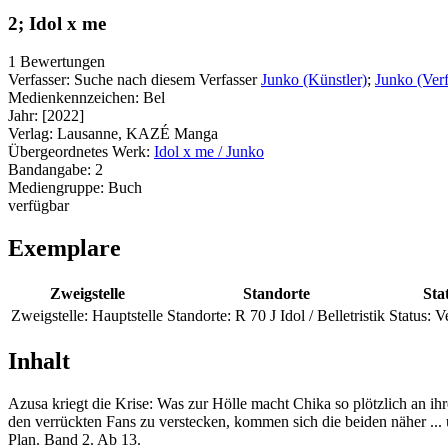
2; Idol x me
1 Bewertungen
Verfasser:
Suche nach diesem Verfasser
Junko (Künstler)
;
Junko (Verf
Medienkennzeichen:
Bel
Jahr:
[2022]
Verlag:
Lausanne, KAZÉ Manga
Übergeordnetes Werk:
Idol x me / Junko
Bandangabe:
2
Mediengruppe:
Buch
verfügbar
Exemplare
Zweigstelle
Standorte
Sta
Zweigstelle:
Hauptstelle
Standorte:
R 70 J Idol / Belletristik
Status:
V
Inhalt
Azusa kriegt die Krise: Was zur Hölle macht Chika so plötzlich an i
den verrückten Fans zu verstecken, kommen sich die beiden näher ..
Plan. Band 2. Ab 13.