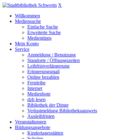
X
Willkommen
Mediensuche
Einfache Suche
Erweiterte Suche
Medientipps
Mein Konto
Service
Anmeldung / Benutzung
Standorte / Öffnungszeiten
Leihfristverlängerung
Erinnerungsmail
Online bezahlen
Fernleihe
Internet
Medienbote
dzb lesen
Bibliothek der Dinge
Verlustmeldung Bibliotheksausweis
Ausleihfristen
Veranstaltungen
Bildungsangebote
Kindertagesstätten
Schulen