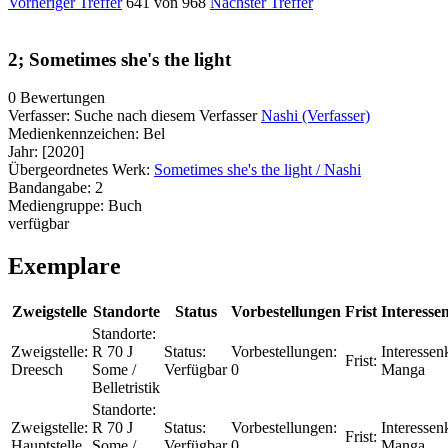
Vorheriger Treffer
641 von 968
Nächster Treffer
2; Sometimes she's the light
0 Bewertungen
Verfasser:
Suche nach diesem Verfasser
Nashi (Verfasser)
Medienkennzeichen:
Bel
Jahr:
[2020]
Übergeordnetes Werk:
Sometimes she's the light / Nashi
Bandangabe:
2
Mediengruppe:
Buch
verfügbar
Exemplare
Zweigstelle
Standorte
Status
Vorbestellungen
Frist
Interesse
Standorte:
Zweigstelle:
R 70 J
Status:
Vorbestellungen:
Interessenk
Frist:
Dreesch
Some /
Verfügbar
0
Manga
Belletristik
Standorte:
Zweigstelle:
R 70 J
Status:
Vorbestellungen:
Interessenk
Frist:
Hauptstelle
Some /
Verfügbar
0
Manga