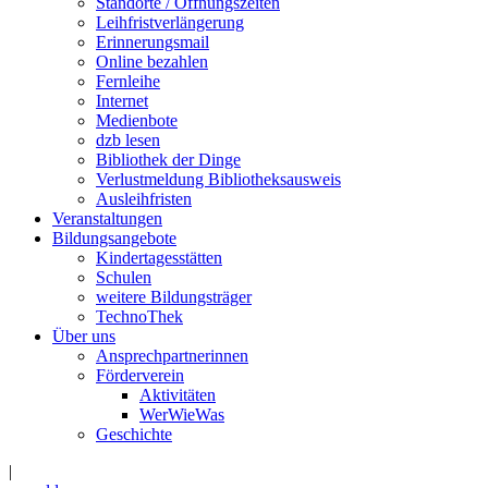
Standorte / Öffnungszeiten
Leihfristverlängerung
Erinnerungsmail
Online bezahlen
Fernleihe
Internet
Medienbote
dzb lesen
Bibliothek der Dinge
Verlustmeldung Bibliotheksausweis
Ausleihfristen
Veranstaltungen
Bildungsangebote
Kindertagesstätten
Schulen
weitere Bildungsträger
TechnoThek
Über uns
Ansprechpartnerinnen
Förderverein
Aktivitäten
WerWieWas
Geschichte
|