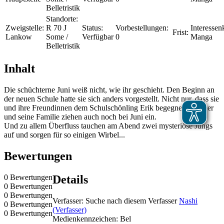
Belletristik
Standorte:
Zweigstelle:
R 70 J
Status:
Vorbestellungen:
Interessenk
Frist:
Lankow
Some /
Verfügbar
0
Manga
Belletristik
Inhalt
Die schüchterne Juni weiß nicht, wie ihr geschieht. Den Beginn an
der neuen Schule hatte sie sich anders vorgestellt. Nicht nur, dass sie
und ihre Freundinnen dem Schulschönling Erik begegnen, nein, er
und seine Familie ziehen auch noch bei Juni ein.
Und zu allem Überfluss tauchen am Abend zwei mysteriöse Jungs
auf und sorgen für so einigen Wirbel...
Bewertungen
0 Bewertungen
Details
0 Bewertungen
0 Bewertungen
Verfasser:
Suche nach diesem Verfasser
Nashi
0 Bewertungen
(Verfasser)
0 Bewertungen
Medienkennzeichen:
Bel