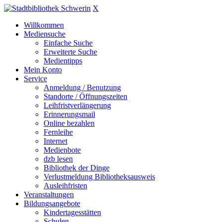
X
Willkommen
Mediensuche
Einfache Suche
Erweiterte Suche
Medientipps
Mein Konto
Service
Anmeldung / Benutzung
Standorte / Öffnungszeiten
Leihfristverlängerung
Erinnerungsmail
Online bezahlen
Fernleihe
Internet
Medienbote
dzb lesen
Bibliothek der Dinge
Verlustmeldung Bibliotheksausweis
Ausleihfristen
Veranstaltungen
Bildungsangebote
Kindertagesstätten
Schulen