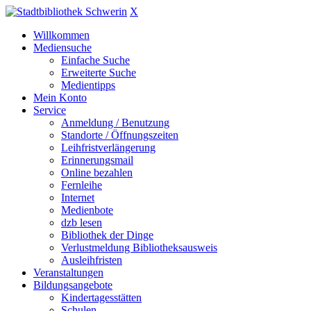
X
Willkommen
Mediensuche
Einfache Suche
Erweiterte Suche
Medientipps
Mein Konto
Service
Anmeldung / Benutzung
Standorte / Öffnungszeiten
Leihfristverlängerung
Erinnerungsmail
Online bezahlen
Fernleihe
Internet
Medienbote
dzb lesen
Bibliothek der Dinge
Verlustmeldung Bibliotheksausweis
Ausleihfristen
Veranstaltungen
Bildungsangebote
Kindertagesstätten
Schulen