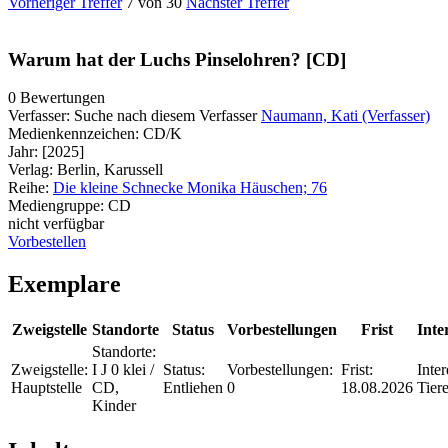
Vorheriger Treffer
7 von 30
Nächster Treffer
Warum hat der Luchs Pinselohren? [CD]
0 Bewertungen
Verfasser:
Suche nach diesem Verfasser
Naumann, Kati (Verfasser)
Medienkennzeichen:
CD/K
Jahr:
[2025]
Verlag:
Berlin, Karussell
Reihe:
Die kleine Schnecke Monika Häuschen; 76
Mediengruppe:
CD
nicht verfügbar
Vorbestellen
Exemplare
Zweigstelle
Standorte
Status
Vorbestellungen
Frist
Inte
Standorte:
Zweigstelle:
I J 0 klei /
Status:
Vorbestellungen:
Frist:
Inter
Hauptstelle
CD,
Entliehen
0
18.08.2026
Tier
Kinder