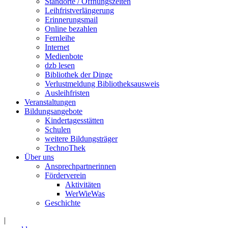
Standorte / Öffnungszeiten
Leihfristverlängerung
Erinnerungsmail
Online bezahlen
Fernleihe
Internet
Medienbote
dzb lesen
Bibliothek der Dinge
Verlustmeldung Bibliotheksausweis
Ausleihfristen
Veranstaltungen
Bildungsangebote
Kindertagesstätten
Schulen
weitere Bildungsträger
TechnoThek
Über uns
Ansprechpartnerinnen
Förderverein
Aktivitäten
WerWieWas
Geschichte
|