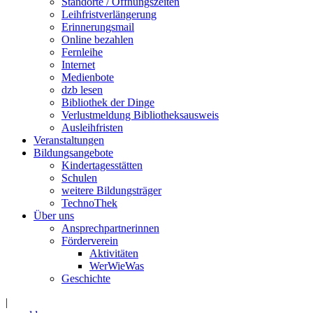
Standorte / Öffnungszeiten
Leihfristverlängerung
Erinnerungsmail
Online bezahlen
Fernleihe
Internet
Medienbote
dzb lesen
Bibliothek der Dinge
Verlustmeldung Bibliotheksausweis
Ausleihfristen
Veranstaltungen
Bildungsangebote
Kindertagesstätten
Schulen
weitere Bildungsträger
TechnoThek
Über uns
Ansprechpartnerinnen
Förderverein
Aktivitäten
WerWieWas
Geschichte
|