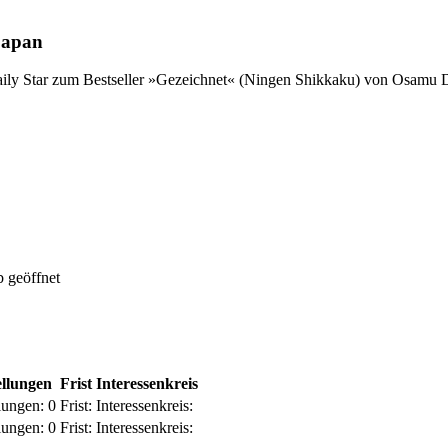
Japan
 Daily Star zum Bestseller »Gezeichnet« (Ningen Shikkaku) von Osamu 
 geöffnet
ellungen
Frist
Interessenkreis
lungen:
0
Frist:
Interessenkreis:
lungen:
0
Frist:
Interessenkreis: