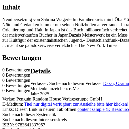
Inhalt
Neuübersetzung von Sabrina Wägerle Im Familienkreis mimt Ōba Yōzō
Nöte und Gedanken kann er nur seinen Notizheften anvertrauen. In rad
Orientierung und Halt. In Japan ist das Buch millionenfach verbreitet,
der meistverkauften Bücher in JapanDazais Meisterwerk ist ein Muss 
zur Kultfigur der existentialistischen Jugend.« Deutschlandfunk»Da
... macht sie paradoxerweise verletzlich.« The New York Times
Bewertungen
0 Bewertungen
Details
0 Bewertungen
0 Bewertungen
Verfasser:
Suche nach diesem Verfasser
Dazai, Osamu 
0 Bewertungen
Medienkennzeichen:
e-Me
0 Bewertungen
Jahr:
2025
Verlag:
Penguin Random House Verlagsgruppe GmbH
E-Medium:
Titel nur digital verfügbar; zur Ausleihe bitte hier klicken!
Links:
Diesen Link in neuem Tab öffnen
content sample (E-Ressourc
Suche nach dieser Systematik
Suche nach diesem Interessenskreis
ISBN:
9783641337957