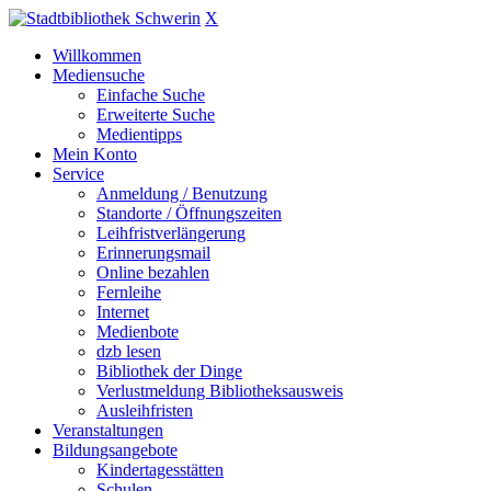
X
Willkommen
Mediensuche
Einfache Suche
Erweiterte Suche
Medientipps
Mein Konto
Service
Anmeldung / Benutzung
Standorte / Öffnungszeiten
Leihfristverlängerung
Erinnerungsmail
Online bezahlen
Fernleihe
Internet
Medienbote
dzb lesen
Bibliothek der Dinge
Verlustmeldung Bibliotheksausweis
Ausleihfristen
Veranstaltungen
Bildungsangebote
Kindertagesstätten
Schulen