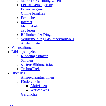
Standorte / Öffnungszeiten
Leihfristverlängerung
Erinnerungsmail
Online bezahlen
Fernleihe
Internet
Medienbote
dzb lesen
Bibliothek der Dinge
Verlustmeldung Bibliotheksausweis
Ausleihfristen
Veranstaltungen
Bildungsangebote
Kindertagesstätten
Schulen
weitere Bildungsträger
TechnoThek
Über uns
Ansprechpartnerinnen
Förderverein
Aktivitäten
WerWieWas
Geschichte
|