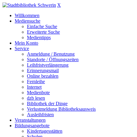
X
Willkommen
Mediensuche
Einfache Suche
Erweiterte Suche
Medientipps
Mein Konto
Service
Anmeldung / Benutzung
Standorte / Öffnungszeiten
Leihfristverlängerung
Erinnerungsmail
Online bezahlen
Fernleihe
Internet
Medienbote
dzb lesen
Bibliothek der Dinge
Verlustmeldung Bibliotheksausweis
Ausleihfristen
Veranstaltungen
Bildungsangebote
Kindertagesstätten
Schulen