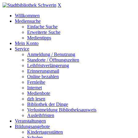
X
Willkommen
Mediensuche
Einfache Suche
Erweiterte Suche
Medientipps
Mein Konto
Service
Anmeldung / Benutzung
Standorte / Öffnungszeiten
Leihfristverlängerung
Erinnerungsmail
Online bezahlen
Fernleihe
Internet
Medienbote
dzb lesen
Bibliothek der Dinge
Verlustmeldung Bibliotheksausweis
Ausleihfristen
Veranstaltungen
Bildungsangebote
Kindertagesstätten
Schulen