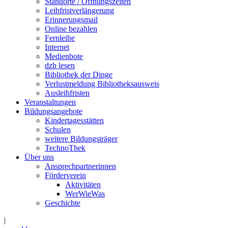
Standorte / Öffnungszeiten
Leihfristverlängerung
Erinnerungsmail
Online bezahlen
Fernleihe
Internet
Medienbote
dzb lesen
Bibliothek der Dinge
Verlustmeldung Bibliotheksausweis
Ausleihfristen
Veranstaltungen
Bildungsangebote
Kindertagesstätten
Schulen
weitere Bildungsträger
TechnoThek
Über uns
Ansprechpartnerinnen
Förderverein
Aktivitäten
WerWieWas
Geschichte
|