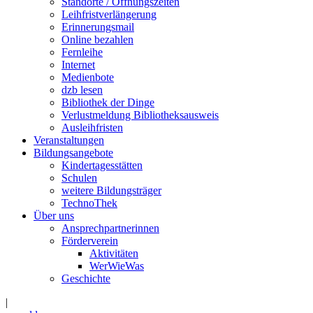
Standorte / Öffnungszeiten
Leihfristverlängerung
Erinnerungsmail
Online bezahlen
Fernleihe
Internet
Medienbote
dzb lesen
Bibliothek der Dinge
Verlustmeldung Bibliotheksausweis
Ausleihfristen
Veranstaltungen
Bildungsangebote
Kindertagesstätten
Schulen
weitere Bildungsträger
TechnoThek
Über uns
Ansprechpartnerinnen
Förderverein
Aktivitäten
WerWieWas
Geschichte
|