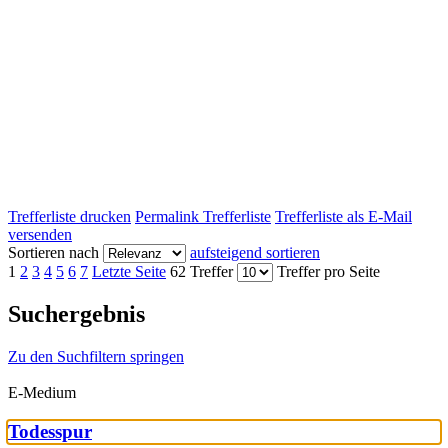
Trefferliste drucken
Permalink Trefferliste
Trefferliste als E-Mail
versenden
Sortieren nach
aufsteigend sortieren
1
2
3
4
5
6
7
Letzte Seite
62 Treffer
Treffer pro Seite
Suchergebnis
Zu den Suchfiltern springen
E-Medium
Todesspur