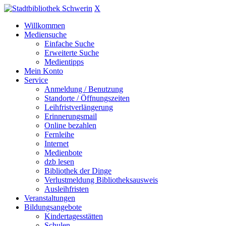
X
Willkommen
Mediensuche
Einfache Suche
Erweiterte Suche
Medientipps
Mein Konto
Service
Anmeldung / Benutzung
Standorte / Öffnungszeiten
Leihfristverlängerung
Erinnerungsmail
Online bezahlen
Fernleihe
Internet
Medienbote
dzb lesen
Bibliothek der Dinge
Verlustmeldung Bibliotheksausweis
Ausleihfristen
Veranstaltungen
Bildungsangebote
Kindertagesstätten
Schulen