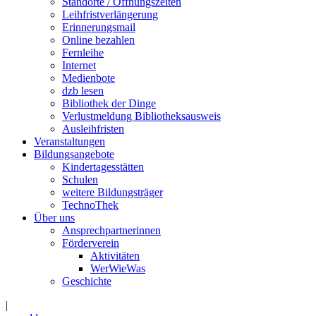
Standorte / Öffnungszeiten
Leihfristverlängerung
Erinnerungsmail
Online bezahlen
Fernleihe
Internet
Medienbote
dzb lesen
Bibliothek der Dinge
Verlustmeldung Bibliotheksausweis
Ausleihfristen
Veranstaltungen
Bildungsangebote
Kindertagesstätten
Schulen
weitere Bildungsträger
TechnoThek
Über uns
Ansprechpartnerinnen
Förderverein
Aktivitäten
WerWieWas
Geschichte
|