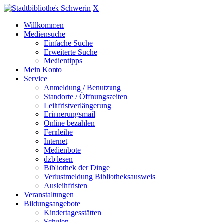
X
Willkommen
Mediensuche
Einfache Suche
Erweiterte Suche
Medientipps
Mein Konto
Service
Anmeldung / Benutzung
Standorte / Öffnungszeiten
Leihfristverlängerung
Erinnerungsmail
Online bezahlen
Fernleihe
Internet
Medienbote
dzb lesen
Bibliothek der Dinge
Verlustmeldung Bibliotheksausweis
Ausleihfristen
Veranstaltungen
Bildungsangebote
Kindertagesstätten
Schulen