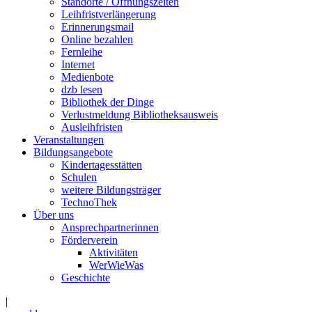
Standorte / Öffnungszeiten
Leihfristverlängerung
Erinnerungsmail
Online bezahlen
Fernleihe
Internet
Medienbote
dzb lesen
Bibliothek der Dinge
Verlustmeldung Bibliotheksausweis
Ausleihfristen
Veranstaltungen
Bildungsangebote
Kindertagesstätten
Schulen
weitere Bildungsträger
TechnoThek
Über uns
Ansprechpartnerinnen
Förderverein
Aktivitäten
WerWieWas
Geschichte
|