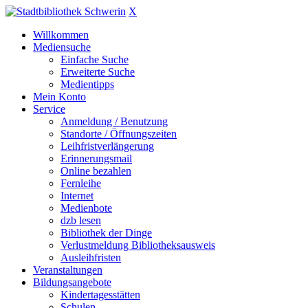
X
Willkommen
Mediensuche
Einfache Suche
Erweiterte Suche
Medientipps
Mein Konto
Service
Anmeldung / Benutzung
Standorte / Öffnungszeiten
Leihfristverlängerung
Erinnerungsmail
Online bezahlen
Fernleihe
Internet
Medienbote
dzb lesen
Bibliothek der Dinge
Verlustmeldung Bibliotheksausweis
Ausleihfristen
Veranstaltungen
Bildungsangebote
Kindertagesstätten
Schulen