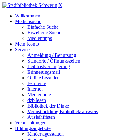
X
Willkommen
Mediensuche
Einfache Suche
Erweiterte Suche
Medientipps
Mein Konto
Service
Anmeldung / Benutzung
Standorte / Öffnungszeiten
Leihfristverlängerung
Erinnerungsmail
Online bezahlen
Fernleihe
Internet
Medienbote
dzb lesen
Bibliothek der Dinge
Verlustmeldung Bibliotheksausweis
Ausleihfristen
Veranstaltungen
Bildungsangebote
Kindertagesstätten
Schulen