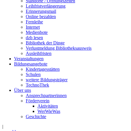
Standorte / Öffnungszeiten
Leihfristverlängerung
Erinnerungsmail
Online bezahlen
Fernleihe
Internet
Medienbote
dzb lesen
Bibliothek der Dinge
Verlustmeldung Bibliotheksausweis
Ausleihfristen
Veranstaltungen
Bildungsangebote
Kindertagesstätten
Schulen
weitere Bildungsträger
TechnoThek
Über uns
Ansprechpartnerinnen
Förderverein
Aktivitäten
WerWieWas
Geschichte
|