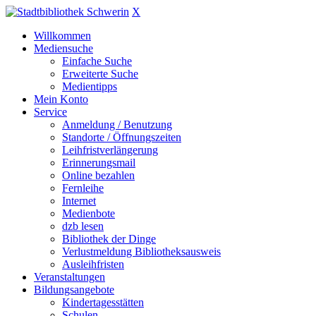
X
Willkommen
Mediensuche
Einfache Suche
Erweiterte Suche
Medientipps
Mein Konto
Service
Anmeldung / Benutzung
Standorte / Öffnungszeiten
Leihfristverlängerung
Erinnerungsmail
Online bezahlen
Fernleihe
Internet
Medienbote
dzb lesen
Bibliothek der Dinge
Verlustmeldung Bibliotheksausweis
Ausleihfristen
Veranstaltungen
Bildungsangebote
Kindertagesstätten
Schulen