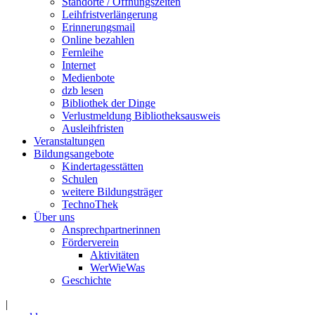
Standorte / Öffnungszeiten
Leihfristverlängerung
Erinnerungsmail
Online bezahlen
Fernleihe
Internet
Medienbote
dzb lesen
Bibliothek der Dinge
Verlustmeldung Bibliotheksausweis
Ausleihfristen
Veranstaltungen
Bildungsangebote
Kindertagesstätten
Schulen
weitere Bildungsträger
TechnoThek
Über uns
Ansprechpartnerinnen
Förderverein
Aktivitäten
WerWieWas
Geschichte
|