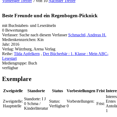
Vorheriger Treffer
7 von 10
Nächster Treffer
Beste Freunde und ein Regenbogen-Picknick
mit Buchstaben- und Leserätseln
0 Bewertungen
Verfasser:
Suche nach diesem Verfasser
Schmachtl, Andreas H.
Medienkennzeichen:
Kin
Jahr:
2016
Verlag:
Würzburg, Arena Verlag
Reihe:
Tilda Apfelkern
,
Der Bücherbär : 1. Klasse : Mein ABC-
Lesestart
Mediengruppe:
Buch
verfügbar
Exemplare
Zweigstelle
Standorte
Status
Vorbestellungen
Frist
Intere
Interes
Standorte:
I J
Zweigstelle:
Status:
Vorbestellungen:
Erstes 
0 Schma /
Frist:
Hauptstelle
Verfügbar
0
Antoli
Kinderliteratur
1