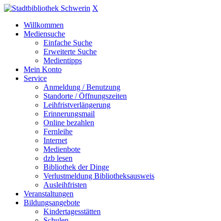
X
Willkommen
Mediensuche
Einfache Suche
Erweiterte Suche
Medientipps
Mein Konto
Service
Anmeldung / Benutzung
Standorte / Öffnungszeiten
Leihfristverlängerung
Erinnerungsmail
Online bezahlen
Fernleihe
Internet
Medienbote
dzb lesen
Bibliothek der Dinge
Verlustmeldung Bibliotheksausweis
Ausleihfristen
Veranstaltungen
Bildungsangebote
Kindertagesstätten
Schulen