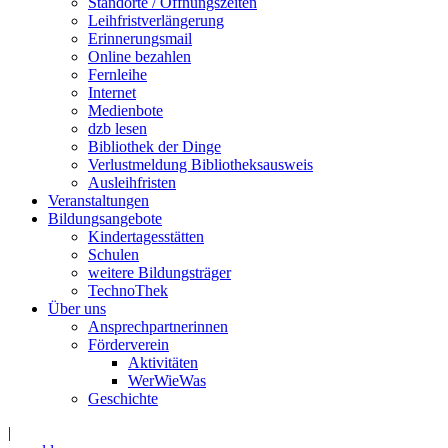
Standorte / Öffnungszeiten
Leihfristverlängerung
Erinnerungsmail
Online bezahlen
Fernleihe
Internet
Medienbote
dzb lesen
Bibliothek der Dinge
Verlustmeldung Bibliotheksausweis
Ausleihfristen
Veranstaltungen
Bildungsangebote
Kindertagesstätten
Schulen
weitere Bildungsträger
TechnoThek
Über uns
Ansprechpartnerinnen
Förderverein
Aktivitäten
WerWieWas
Geschichte
|