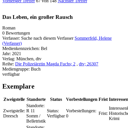
Vorheriger Treffer
67 von 148
Nächster Treffer
Das Leben, ein großer Rausch
Roman
0 Bewertungen
Verfasser:
Suche nach diesem Verfasser
Sommerfeld, Helene
(Verfasser)
Medienkennzeichen:
Bel
Jahr:
2021
Verlag:
München, dtv
Reihe:
Die Polizeiärztin Magda Fuchs; 2
,
dtv; 26307
Mediengruppe:
Buch
verfügbar
Exemplare
Zweigstelle
Standorte
Status
Vorbestellungen
Frist
Interesse
Standorte:
Interessenk
Zweigstelle:
R 11
Status:
Vorbestellungen:
Frist:
Historisch
Dreesch
Somm /
Verfügbar
0
Krimi
Belletristik
Standorte: