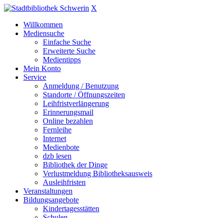
X
Willkommen
Mediensuche
Einfache Suche
Erweiterte Suche
Medientipps
Mein Konto
Service
Anmeldung / Benutzung
Standorte / Öffnungszeiten
Leihfristverlängerung
Erinnerungsmail
Online bezahlen
Fernleihe
Internet
Medienbote
dzb lesen
Bibliothek der Dinge
Verlustmeldung Bibliotheksausweis
Ausleihfristen
Veranstaltungen
Bildungsangebote
Kindertagesstätten
Schulen