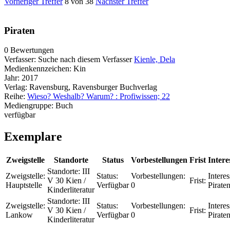
Vorheriger Treffer
8 von 38
Nächster Treffer
Piraten
0 Bewertungen
Verfasser:
Suche nach diesem Verfasser
Kienle, Dela
Medienkennzeichen:
Kin
Jahr:
2017
Verlag:
Ravensburg, Ravensburger Buchverlag
Reihe:
Wieso? Weshalb? Warum? : Profiwissen; 22
Mediengruppe:
Buch
verfügbar
Exemplare
Zweigstelle
Standorte
Status
Vorbestellungen
Frist
Intere
Standorte:
III
Zweigstelle:
Status:
Vorbestellungen:
Interes
V 30 Kien /
Frist:
Hauptstelle
Verfügbar
0
Pirate
Kinderliteratur
Standorte:
III
Zweigstelle:
Status:
Vorbestellungen:
Interes
V 30 Kien /
Frist:
Lankow
Verfügbar
0
Pirate
Kinderliteratur