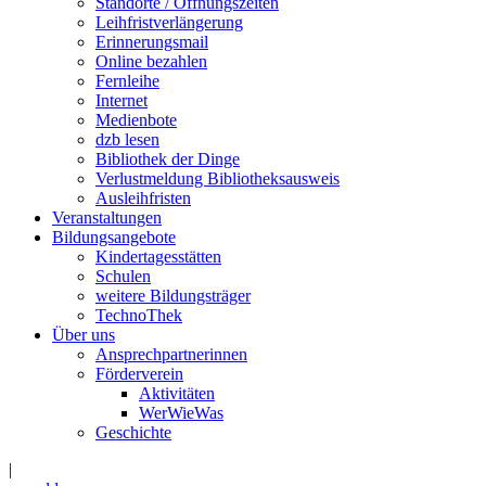
Standorte / Öffnungszeiten
Leihfristverlängerung
Erinnerungsmail
Online bezahlen
Fernleihe
Internet
Medienbote
dzb lesen
Bibliothek der Dinge
Verlustmeldung Bibliotheksausweis
Ausleihfristen
Veranstaltungen
Bildungsangebote
Kindertagesstätten
Schulen
weitere Bildungsträger
TechnoThek
Über uns
Ansprechpartnerinnen
Förderverein
Aktivitäten
WerWieWas
Geschichte
|