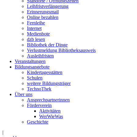
Standorte / Öffnungszeiten
Leihfristverlängerung
Erinnerungsmail
Online bezahlen
Fernleihe
Internet
Medienbote
dzb lesen
Bibliothek der Dinge
Verlustmeldung Bibliotheksausweis
Ausleihfristen
Veranstaltungen
Bildungsangebote
Kindertagesstätten
Schulen
weitere Bildungsträger
TechnoThek
Über uns
Ansprechpartnerinnen
Förderverein
Aktivitäten
WerWieWas
Geschichte
|