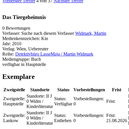
Vorheriger Treffer
4 von 37
Nächster Treffer
Das Tiergeheimnis
0 Bewertungen
Verfasser:
Suche nach diesem Verfasser
Widmark, Martin
Medienkennzeichen:
Kin
Jahr:
2010
Verlag:
Wien, Uebereuter
Reihe:
Detektivbüro LasseMaja / Martin Widmark
Mediengruppe:
Buch
verfügbar in Hauptstelle
Exemplare
Zweigstelle
Standorte
Status
Vorbestellungen
Frist
Standorte:
II J
Zweigstelle:
Status:
Vorbestellungen:
0 Widm /
Frist:
Hauptstelle
Verfügbar
0
Kinderliteratur
Standorte:
II J
Zweigstelle:
Status:
Vorbestellungen:
Frist:
0 Widm /
Lankow
Entliehen
0
21.08.2026
Kinderliteratur