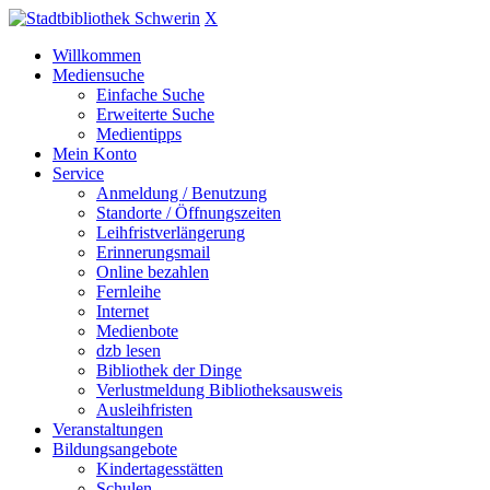
X
Willkommen
Mediensuche
Einfache Suche
Erweiterte Suche
Medientipps
Mein Konto
Service
Anmeldung / Benutzung
Standorte / Öffnungszeiten
Leihfristverlängerung
Erinnerungsmail
Online bezahlen
Fernleihe
Internet
Medienbote
dzb lesen
Bibliothek der Dinge
Verlustmeldung Bibliotheksausweis
Ausleihfristen
Veranstaltungen
Bildungsangebote
Kindertagesstätten
Schulen