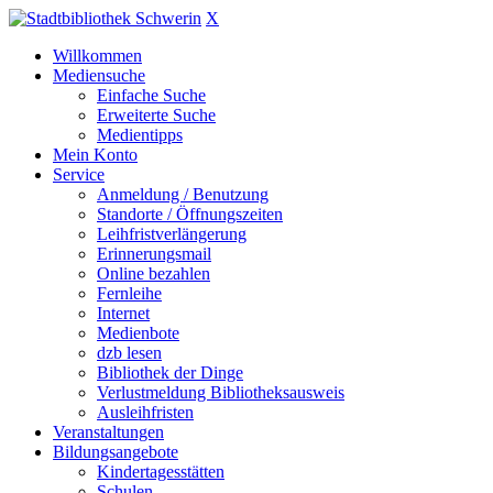
X
Willkommen
Mediensuche
Einfache Suche
Erweiterte Suche
Medientipps
Mein Konto
Service
Anmeldung / Benutzung
Standorte / Öffnungszeiten
Leihfristverlängerung
Erinnerungsmail
Online bezahlen
Fernleihe
Internet
Medienbote
dzb lesen
Bibliothek der Dinge
Verlustmeldung Bibliotheksausweis
Ausleihfristen
Veranstaltungen
Bildungsangebote
Kindertagesstätten
Schulen