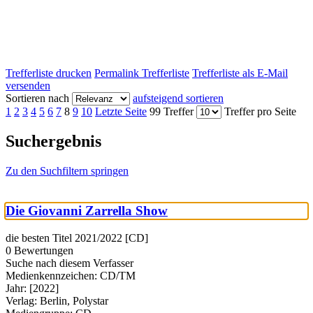
Trefferliste drucken
Permalink Trefferliste
Trefferliste als E-Mail
versenden
Sortieren nach
aufsteigend sortieren
1
2
3
4
5
6
7
8
9
10
Letzte Seite
99 Treffer
Treffer pro Seite
Suchergebnis
Zu den Suchfiltern springen
Die Giovanni Zarrella Show
die besten Titel 2021/2022 [CD]
0 Bewertungen
Suche nach diesem Verfasser
Medienkennzeichen:
CD/TM
Jahr:
[2022]
Verlag:
Berlin, Polystar