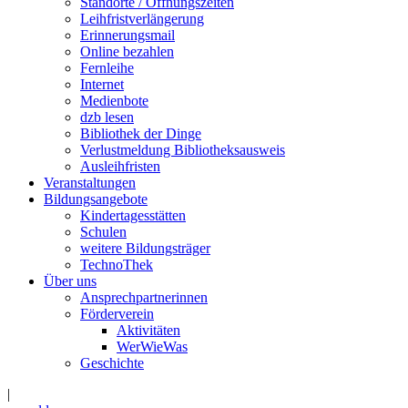
Standorte / Öffnungszeiten
Leihfristverlängerung
Erinnerungsmail
Online bezahlen
Fernleihe
Internet
Medienbote
dzb lesen
Bibliothek der Dinge
Verlustmeldung Bibliotheksausweis
Ausleihfristen
Veranstaltungen
Bildungsangebote
Kindertagesstätten
Schulen
weitere Bildungsträger
TechnoThek
Über uns
Ansprechpartnerinnen
Förderverein
Aktivitäten
WerWieWas
Geschichte
|