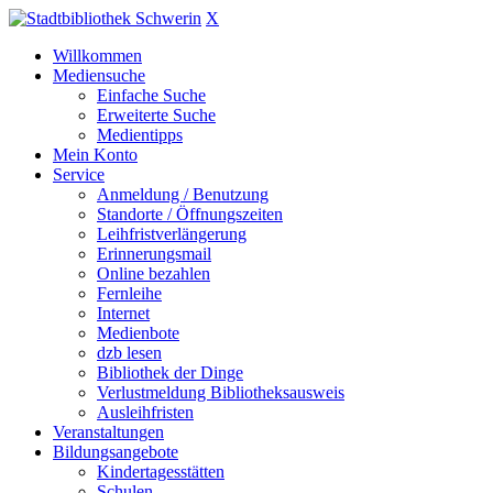
X
Willkommen
Mediensuche
Einfache Suche
Erweiterte Suche
Medientipps
Mein Konto
Service
Anmeldung / Benutzung
Standorte / Öffnungszeiten
Leihfristverlängerung
Erinnerungsmail
Online bezahlen
Fernleihe
Internet
Medienbote
dzb lesen
Bibliothek der Dinge
Verlustmeldung Bibliotheksausweis
Ausleihfristen
Veranstaltungen
Bildungsangebote
Kindertagesstätten
Schulen