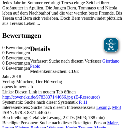
Jedes Jahr im Sommer verbringt Teresa einige Zeit bei ihrer
Großmutter in Apulien. Die Jungen Bern, Tommaso und Nicola
leben auf dem Nachbarhof und die vier werden beste Freunde. Bis
Teresa und Bern sich verlieben. Doch Bern verschwindet plötzlich
aus Teresas Leben ...
Bewertungen
0 Bewertungen
Details
0 Bewertungen
0 Bewertungen
Verfasser:
Suche nach diesem Verfasser
Giordano,
0 Bewertungen
Paolo
0 Bewertungen
Medienkennzeichen:
CD/E
Jahr:
2018
Verlag:
München, Der Hörverlag
opens in new tab
Links:
Diesen Link in neuem Tab öffnen
http://cover.ekz.de/9783837144666.jpg (E-Ressource)
Systematik:
Suche nach dieser Systematik
R 11
Interessenkreis:
Suche nach diesem Interessenskreis
Lesung
,
MP3
ISBN:
978-3-8371-4466-6
Beschreibung:
Gekürzte Lesung, 2 CDs (MP3; 788 min)
Beteiligte Personen:
Suche nach dieser Beteiligten Person
Maire,
Laura
;
Kleiner, Barbara
;
Weingart, Karin
;
Trauner, Martin