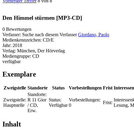
Vorheriger Treffer
8 von 8
Den Himmel stürmen [MP3-CD]
0 Bewertungen
Verfasser:
Suche nach diesem Verfasser
Giordano, Paolo
Medienkennzeichen:
CD/E
Jahr:
2018
Verlag:
München, Der Hörverlag
Mediengruppe:
CD
verfügbar
Exemplare
Zweigstelle
Standorte
Status
Vorbestellungen
Frist
Interessen
Standorte:
Zweigstelle:
R 11 Gior
Status:
Vorbestellungen:
Interessenk
Frist:
Hauptstelle
/ CD,
Verfügbar
0
Lesung, 
Erw.
Inhalt