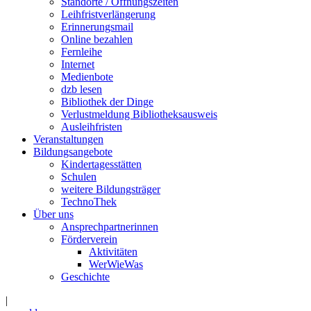
Standorte / Öffnungszeiten
Leihfristverlängerung
Erinnerungsmail
Online bezahlen
Fernleihe
Internet
Medienbote
dzb lesen
Bibliothek der Dinge
Verlustmeldung Bibliotheksausweis
Ausleihfristen
Veranstaltungen
Bildungsangebote
Kindertagesstätten
Schulen
weitere Bildungsträger
TechnoThek
Über uns
Ansprechpartnerinnen
Förderverein
Aktivitäten
WerWieWas
Geschichte
|