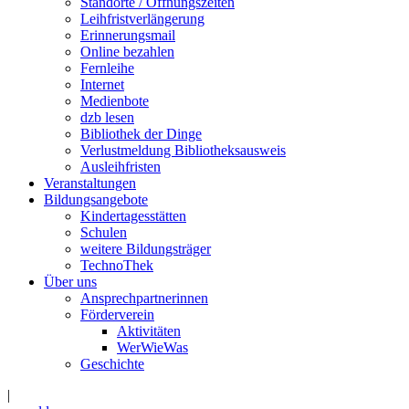
Standorte / Öffnungszeiten
Leihfristverlängerung
Erinnerungsmail
Online bezahlen
Fernleihe
Internet
Medienbote
dzb lesen
Bibliothek der Dinge
Verlustmeldung Bibliotheksausweis
Ausleihfristen
Veranstaltungen
Bildungsangebote
Kindertagesstätten
Schulen
weitere Bildungsträger
TechnoThek
Über uns
Ansprechpartnerinnen
Förderverein
Aktivitäten
WerWieWas
Geschichte
|