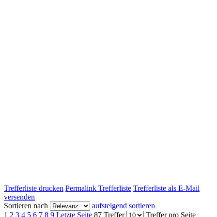
Trefferliste drucken
Permalink Trefferliste
Trefferliste als E-Mail
versenden
Sortieren nach
aufsteigend sortieren
1
2
3
4
5
6
7
8
9
Letzte Seite
87 Treffer
Treffer pro Seite