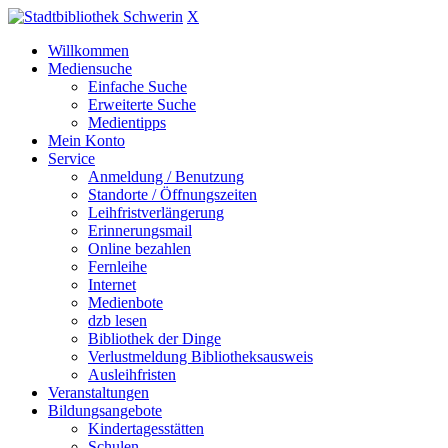
X
Willkommen
Mediensuche
Einfache Suche
Erweiterte Suche
Medientipps
Mein Konto
Service
Anmeldung / Benutzung
Standorte / Öffnungszeiten
Leihfristverlängerung
Erinnerungsmail
Online bezahlen
Fernleihe
Internet
Medienbote
dzb lesen
Bibliothek der Dinge
Verlustmeldung Bibliotheksausweis
Ausleihfristen
Veranstaltungen
Bildungsangebote
Kindertagesstätten
Schulen